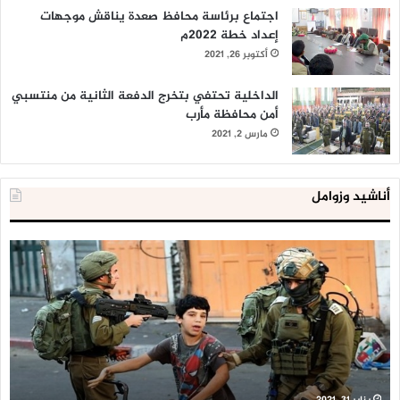
اجتماع برئاسة محافظ صعدة يناقش موجهات
إعداد خطة 2022م
أكتوبر 26, 2021
الداخلية تحتفي بتخرج الدفعة الثانية من منتسبي
أمن محافظة مأرب
مارس 2, 2021
أناشيد وزوامل
العدو
الد
الإسرائيلي
ال
اعتقل
تع
543
إح
طفلا
‘م
فلسطينيا
كبي
خلال
للإ
2020
ال
ا