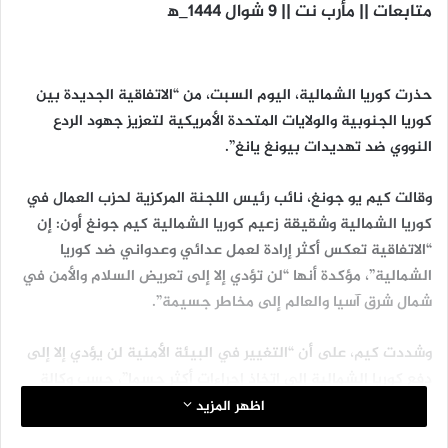
متابعات || مأرب نت || 9 شوال 1444_ه‍
حذرت كوريا الشمالية، اليوم السبت، من “الاتفاقية الجديدة بين
كوريا الجنوبية والولايات المتحدة الأمريكية لتعزيز جهود الردع
النووي ضد تهديدات بيونغ يانغ”.
وقالت كيم يو جونغ، نائب رئيس اللجنة المركزية لحزب العمال في
كوريا الشمالية وشقيقة زعيم كوريا الشمالية كيم جونغ أون: إن
“الاتفاقية تعكس أكثر إرادة لعمل عدائي وعدواني ضد كوريا
الشمالية”، مؤكدة أنها “لن تؤدي إلا إلى تعريض السلام والأمن في
شمال شرق آسيا والعالم إلى مخاطر جسيمة”.
وشددت كيم، على أن “التغيير في البيئة الأمنية لن يؤدي إلا إلى
دفع كوريا الشمالية إلى اتخاذ إجراءات أكثر حسما”، حسب وكالة
“يونهاب” الكورية الجنوبية.
اظهر المزيد