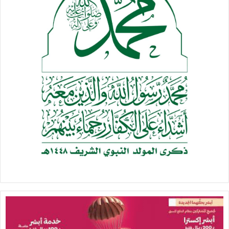
الاقتصادية الصعبة والتي مر بها الوطن منذ سنوات.
وفي كلمة أبناء المديرية التي ألقاها محمد إبراهيم قال فيها: حين
غير الشعب اليمني من نفسه إلى الأفضل استطاع أن يغير الواقع
اليمني ويقف أمام الفساد والمفسدين.. هذا ما لم يرضى به أعداء
اليمن فقاموا بعدوان غاشم وظالم.
وأضاف: إن خروج الجماهير الغفيرة إلى المهرجان تأييدا للخيارات
الاستراتيجية دليل على الاهتمام والشعور بالمسؤولية وتحملها،
في وقت الشعوب الأخرى شعوب خانعة وراضية أن تكون ضعيفة
ومهانة من قبل حكامها الظالمين.
وأكد محمد إبراهيم على ضرورة استمرارية الاهتمام وعدم التكاسل
لمواجهة العدوان، فإذا لم يهتم الشعب اليمني لأنفسهم
وقضيتهم سيصل حالهم إلى أسوأ حالات ويلحقهم العقاب من الله
سبحانه وتعالى والمهانة من قيادات العدوان.
وشدد محمد على أهمية الاهتمام بالاستعداد وتهيئة أنفسنا
لمرحلة الخيارات الاستراتيجية مهما كان الثمن الذي سيدفع مقابل
الحرية والكرامة والسيادة الوطنية.. ومهما كانت الخسائر لن تساوي
شيء أمام استعادة السيادة الوطنية والحصول على الحرية