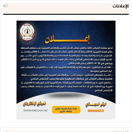
الإعلانات
من صبر وحكمة وصمود في دحض كل المؤامرات والمخططات
الإجرامية من قبل أعداء الوطن في الداخل والخارج .
وفوض المشاركون قائد المسيرة القرآنية وأبدوا تأييدهم تنفيذ
الخيارات الاستراتيجية الحتمية .. منددين بكل الجرائم التي يتعرض
لها الوطن في عموم محافظات الجمهورية .
كما استنكر المشاركون الصمت الدولي إزاء جرائم العدوان السعودي
وكذا مواقف المنظمات الدولية والإنسانية تجاه المجازر التي
يرتكبها نظام آل سعود بحق الشعب اليمني منذ ما يقارب خمسة
أشهر في كافة المحافظات .