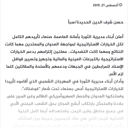
أغسطس 21, 2015
حسن شرف الدين الحديدة/سبأ
أعلن أبناء مديرية الثورة بأمانة العاصمة صنعاء تأييدهم الكامل
لكل الخيارات الاستراتيجية لمواجهة العدوان والمعتدين مهما كانت
النتائج ومهما كانت التضحيات.. معلنين إلتزامهم بدعم الخيارات
الاستراتيجية بالتبرعات العينية والمالية وتجهيز وتسيير قوافل
الإسناد للمرابطين في الجبهات ودعمهم بالأسلحة والمقاتلين كلما
لزم الأمر.
وأدان أبناء مديرية الثورة في المهرجان الشعبي الذي أقاموه تأييدا
للخيارات الاستراتيجية أمس بصنعاء تحت شعار “فوضناك”،
واستنكروا العدوان والحصار الصهيوأمريكي الظالم وغير المبرر على
بلادنا والمتمثل بارتكاب أبشع المجازر بحق الشعب اليمني الأبي
في جميع مناطق وقرى اليمن، واستهدافه أيضا كامل البنية
التحتية لليمن التي هي ملك لليمنيين جميعا دون استثناء.
وأعلن أبناء مديرية الثورة في بيان المهرجان تفويضهم المطلق