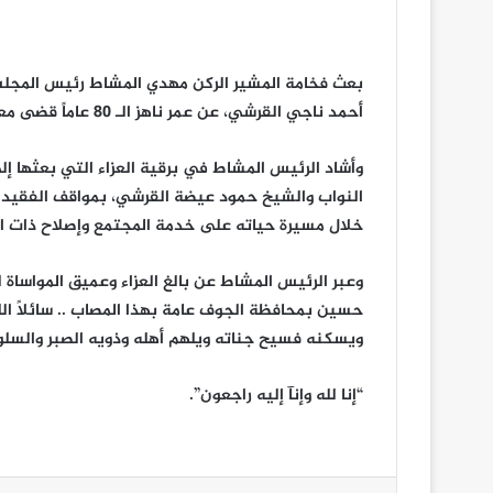
بعث فخامة المشير الركن مهدي المشاط رئيس المجلس
أحمد ناجي القرشي، عن عمر ناهز الـ 80 عاماً قضى معظمها في خدمة الوطن.
وأشاد الرئيس المشاط في برقية العزاء التي بعثها
النواب والشيخ حمود عيضة القرشي، بمواقف الفقيد 
خلال مسيرة حياته على خدمة المجتمع وإصلاح ذات ال
وعبر الرئيس المشاط عن بالغ العزاء وعميق المواساة ل
حسين بمحافظة الجوف عامة بهذا المصاب .. سائلاً ال
ويسكنه فسيح جناته ويلهم أهله وذويه الصبر والسلو
“إنا لله وإنآ إليه راجعون”.