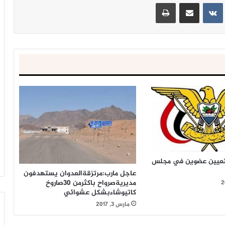
ينتيريست
مشاركة عبر البريد
طباعة
بتعيين عضوين في مجلس
عاجل مارب:مرتزقةالعدوان يستهدفون
مديريةصرواح باكثرمن 30صاروخ
كاتيوشاءبشكل عشوائي
مارس 3, 2017