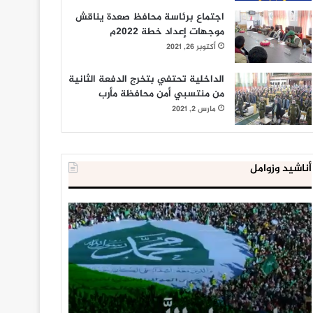
اجتماع برئاسة محافظ صعدة يناقش
موجهات إعداد خطة 2022م
أكتوبر 26, 2021
الداخلية تحتفي بتخرج الدفعة الثانية
من منتسبي أمن محافظة مأرب
مارس 2, 2021
أناشيد وزوامل
العدو
الداخلية
الإسرائيلي
المصرية
اعتقل
تعلن
543
إحباط
طفلا
‘مخطط
فلسطينيا
كبير’
خلال
للإخوان
يناير 31, 2021
يوليو 23, 2020
2020
المسلمين