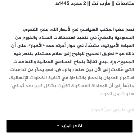
متابعات || مأرب نت || 2 محرم 1445ه‍
نصح عضو المكتب السياسي في لأنصار الله، علي القحوم،
السعودية بالمضيّ في تنفيذ استحقاقات السلام والخروج من
العباءة الأميركية، مشدّداً، في حوار أجرته معه «الأخبار»، على أن
ذلك هو «الطريق الصحيح للولوج إلى سلام مستدام ينتصر فيه
الجميع». وإذ يبدي تفاؤلاً بنجاح المساعي العمانية والتفاهمات
التي عُقدت إلى الآن بين صنعاء والرياض، فهو يحذّر من تداعيات
استمرار العدوان والحصار والتباطؤ في تنفيذ الخطوات الإنسانية،
منبّهاً إلى أن المعادلة العسكرية تغيّرت بشكل كبير بعد ثماني
سنوات من الحرب.
في ما يلي نصّ الحوار:
إلى أين تمضي خطوات السلام في اليمن بعد عام ونيّف من دخول
اظهر المزيد
اتفاق وقف إطلاق النار حيّز التنفيذ؟