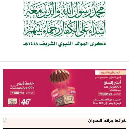
كيف هو الوضع الآن في ميناء الحديدة ومطار صنعاء؟
– ميناء الحديدة ومطار صنعاء لا يزالان تحت الحصار. وموضوع دخول
بعض السفن إلى ميناء الحديدة بشكل جزئي، وعدد قليل من
الرحلات من مطار صنعاء وإليه، لا تفي باحتياجات الشعب اليمني.
وهذه حقوق للشعب اليمني وليس فيها خصوصية لـ«أنصار الله»،
بل يستفيد منها كلّ الشعب اليمني، وهي من الأساسيات التي
بُنيت عليها الهدنة وخفض التصعيد ومعالجات الملفات الانسانية.
لماذا لم تجد معضلة تعز طريقها إلى الحلّ إلى الآن؟
– استهداف تعز وسكانها الشرفاء، ورفض كل الجهود التي بذلت
منذ المراحل الأولى للعدوان في سبيل تحييدها عن الحرب،
يعكسان إرادة وأجندات الدول الرباعية، ويرتبط ذلك بما تحتلّه تعز
من موقع جغرافي مهم مطلّ على باب المندب وكذلك بالكثافة
خرائط جرائم العدوان
السكانية. لذا، عملت دول العدوان منذ البداية على نشر عناصر