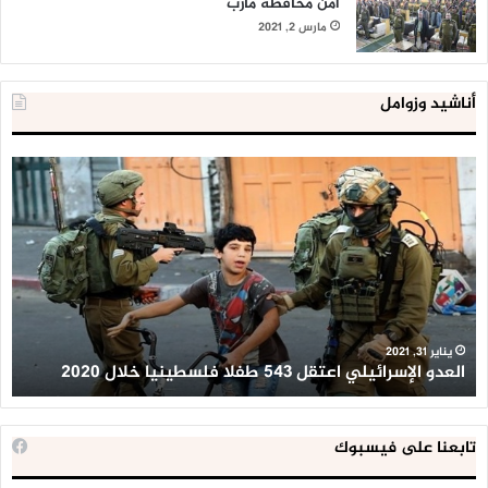
أمن محافظة مأرب
مارس 2, 2021
أناشيد وزوامل
العدو
الد
الإسرائيلي
ال
اعتقل
تع
543
إح
طفلا
‘م
فلسطينيا
كبي
خلال
للإ
2020
ال
ا
يناير 31, 2021
العدو الإسرائيلي اعتقل 543 طفلا فلسطينيا خلال 2020
ا
تابعنا على فيسبوك