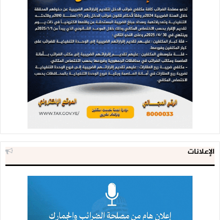
العدوان ووسائله الإعلامية والذي ينافي الحقيقة. فمدينة تعز
كبيرة ولها ارتباطات بطرقات مع عدد من مديرياتها، وهي طرقات
مفتوحة وينتقل فيها المواطنون بدون صعوبة. والطرقات المغلقة
محدودة، وتتمثّل بالطرقات التي قُطعت على خلفية وقوعها في
مناطق تماس متقدّمة جرت فيها مواجهات عسكرية مع الأطراف
المعادية، وتُعدّ جبهات عسكرية.
الطرقات المغلقة تتمثّل في تلك الرابطة بين منطقة الحوبان
والمدينة؟
– نعم. هي محدودة بطريق حوبان – المدينة، والذي قُطع تحت وقع
الإعلانات
المواجهات، ومن قِبل الطرفين، وليس من طرف صنعاء كما يزعم
الطرف الآخر. ومع ذلك، استشعرنا المسؤولية وبذلنا ولا نزال نبذل
جهوداً لفتح الطريق بهدف تسهيل الدخول من الحوبان إلى
المدينة، وكذلك تأمين وتسهيل الخروج من المدينة إلى الحوبان
من أجل تخفيف معاناة المواطنين.