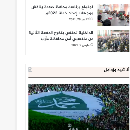
اجتماع برئاسة محافظ صعدة يناقش
موجهات إعداد خطة 2022م
أكتوبر 26, 2021
الداخلية تحتفي بتخرج الدفعة الثانية
من منتسبي أمن محافظة مأرب
مارس 2, 2021
أناشيد وزوامل
العدو
الداخلية
الإسرائيلي
المصرية
اعتقل
تعلن
543
إحباط
طفلا
‘مخطط
فلسطينيا
كبير’
خلال
للإخوان
يناير 31, 2021
يوليو 23, 2020
2020
المسلمين