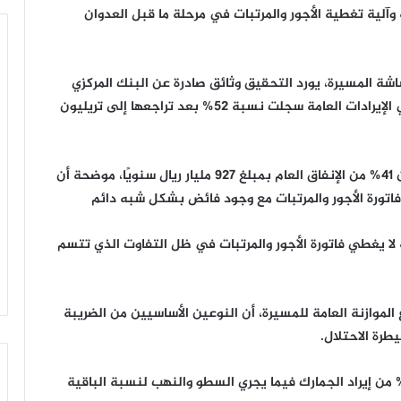
 وآلية تغطية الأجور والمرتبات في مرحلة ما قبل العدوان
ة المسيرة، يورد التحقيق وثائق صادرة عن البنك المركزي
العام 2014 تثبت أن مساهمة عائدات النفط والغاز في الإيرادات العامة سجلت نسبة 52% بعد تراجعها إلى تريليون
وتظهر وثائق البنك أن الأجور والمرتبات تشكل أكثر من 41% من الإنفاق العام بمبلغ 927 مليار ريال سنويًا، موضحة أن
فاتورة الأجور والمرتبات مع وجود فائض بشكل شبه دائم
ة لا يغطي فاتورة الأجور والمرتبات في ظل التفاوت الذي تتسم
 الموازنة العامة للمسيرة، أن النوعين الأساسيين من الضريبة
طرة الاحتلال.
كد الكميم أن ما تحصله حكومة الإنقاذ لا يتعدى 10% من إيراد الجمارك فيما يجري السطو والنهب لنسبة الباقية