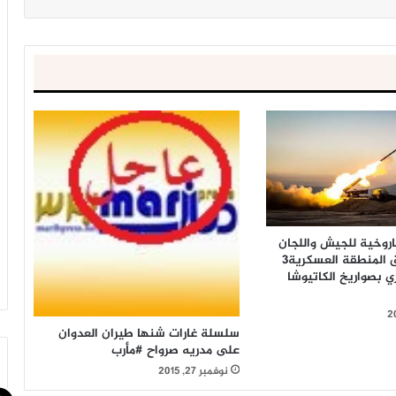
اروخية للجيش واللجان
الشعبية تسحق المنطقة العسكرية3
ي بصواريخ الكاتيوشا
سلسلة غارات شنها طيران العدوان
على مدريه صرواح #مأرب
نوفمبر 27, 2015