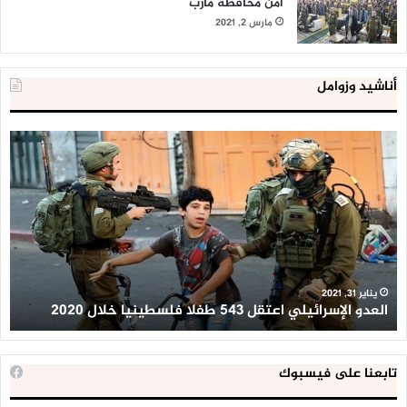
أمن محافظة مأرب
مارس 2, 2021
أناشيد وزوامل
العدو
الد
الإسرائيلي
ال
اعتقل
تع
543
إح
طفلا
‘م
فلسطينيا
كبي
خلال
للإ
2020
ال
ا
يناير 31, 2021
العدو الإسرائيلي اعتقل 543 طفلا فلسطينيا خلال 2020
ا
تابعنا على فيسبوك