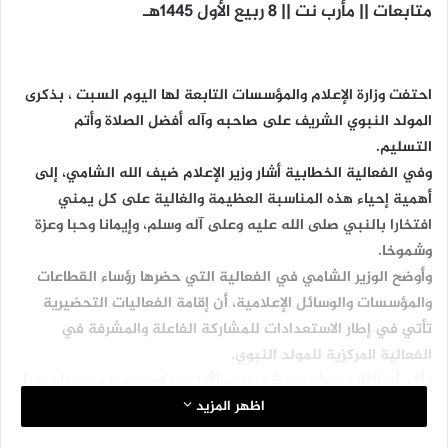
متابعات || مأرب نت || 8 ربيع الأول 1445هـ
احتفت وزارة الإعلام والمؤسسات التابعة لها اليوم السبت ، بذكرى
المولد النبوي الشريف على صاحبه وآله أفضل الصلاة وأتم
التسليم.
وفي الفعالية الخطابية أشار وزير الإعلام ضيف الله الشامي، إلى
أهمية إحياء هذه المناسبة العظيمة والغالية على كل يمني
افتخارا بالنبي صلى الله عليه وعلى آله وسلم، وإيمانا وحبا وعزة
وشموخا.
وأوضح الوزير الشامي في الفعالية التي حضرها رؤساء القطاعات
والمؤسسات والوسائل الإعلامية، أن إقامة الفعاليات التحضيرية
تأتي في إطار الاستعدادات للمشاركة الفاعلة والمشرفة في
الفعالية المركزية للمولد النبوي.
وأكد أن الثاني عشر من شهر ربيع الأول سيكون يوما محمديا يمنيا
اظهر المزيد
بامتياز، وسيكون لليمنيين الفخر والمكانة العظيمة، والسبق في
إحياء ذكرى المولد النبوي الشريف بزخم غير مسبوق.