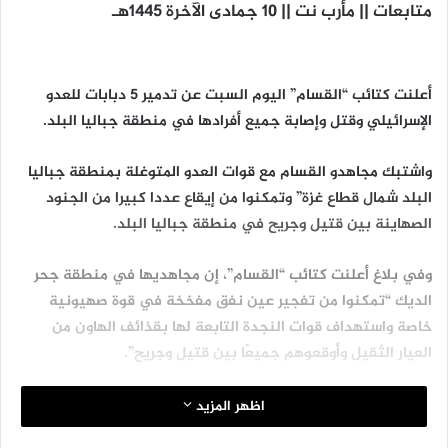
متابعات || مأرب نت || 10 جمادى الآخرة 1445هـ
أعلنت كتائب “القسام” اليوم السبت عن تدمير 5 دبابات للعدو
الإسرائيلي وقتل وإصابة جميع أفرادها في منطقة جباليا البلد.
واشتبك مجاهدو القسام مع قوات العدو المتوغلة بمنطقة جباليا
البلد شمال قطاع غزة” وتمكنوا من إيقاع عددا كبيرا من الجنود
الصهاينة بين قتيل وجريح في منطقة جباليا البلد.
وفي بلاغ أعلنت كتائب “القسام”، إن مجاهديها في منطقة جحر
الديك “تمكنوا من تفجير عين نفق مفخخة في قوة صهيونية
خاصة واستهداف قوات النجدة التابعة لها بقذائف الهاون من
العيار الثقيل وأوقعوهم جميعًا بين قتيل وجريح”.
وتمكن أحد مجاهدي القسام من الإجهاز على 4 جنود صهاينة من
اظهر المزيد
نقطة صفر في حي القصاصيب بمخيم جباليا شمال قطاع غزة”.