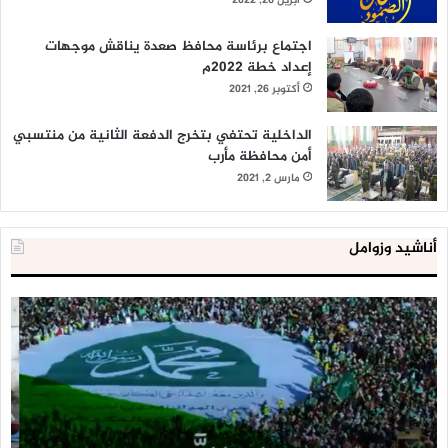
أبريل 26, 2022
اجتماع برئاسة محافظ صعدة يناقش موجهات
إعداد خطة 2022م
أكتوبر 26, 2021
الداخلية تحتفي بتخرج الدفعة الثانية من منتسبي
أمن محافظة مأرب
مارس 2, 2021
أناشيد وزوامل
العدو
الد
الإسرائيلي
ال
اعتقل
تع
543
إح
طفلا
‘م
فلسطينيا
كبي
خلال
للإ