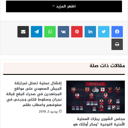
اظهر المزيد
لينكدإن
بينتيريست
واتساب
تيلقرام
مشاركة عبر البريد
طباعة
مقالات ذات صلة
إفشال عملية تسلل لمرتزقة
الجيش السعودي على مواقع
المجاهدين في صحراء البقع قبالة
نجران وسقوط قتلى وجرحى في
صفوفهم واعطاب طقم
يونيو 2, 2019
مجلس الشورى يبارك العملية
الأمنية النوعية “ومكر أولئك هو