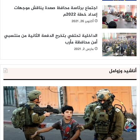
اجتماع برئاسة محافظ صعدة يناقش موجهات
إعداد خطة 2022م
أكتوبر 26, 2021
الداخلية تحتفي بتخرج الدفعة الثانية من منتسبي
أمن محافظة مأرب
مارس 2, 2021
أناشيد وزوامل
العدو
الد
الإسرائيلي
ال
اعتقل
تع
543
إح
طفلا
‘م
فلسطينيا
كبي
خلال
للإ
2020
ال