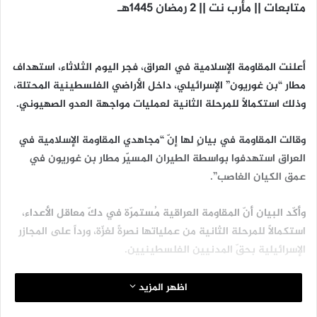
متابعات || مأرب نت || 2 رمضان 1445هـ
أعلنت المقاومة الإسلامية في العراق، فجر اليوم الثلاثاء، استهداف
مطار “بن غوريون” الإسرائيلي، داخل الأراضي الفلسطينية المحتلة،
وذلك استكمالاً للمرحلة الثانية لعمليات مواجهة العدو الصهيوني.
وقالت المقاومة في بيانٍ لها إنّ “مجاهدي المقاومة الإسلامية في
العراق استهدفوا بواسطة الطيران المسيّر مطار بن غوريون في
عمق الكيان الغاصب”.
وأكّد البيان أنّ المقاومة العراقية مُستمرّة في دكّ معاقل الأعداء،
استكمالاً للمرحلة الثانية من عملياتها نصرةً لغزّة، ورداً على المجازر
الإسرائيلية بحقّ المدنيين الفلسطينيين.
يُذكَر أنّ الأمين العام لكتائب سيد الشهداء في العراق، أبو آلاء
اظهر المزيد
الولائي، أعلن في الـ24 من يناير الماضي الشروع في المرحلة