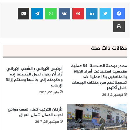
الثانية من العمليات العسكرية، تزامناً مع استهداف الولايات
لينكدإن
بينتيريست
واتساب
تيلقرام
مشاركة عبر البريد
المتحدة قوات المقاومة.
طباعة
وتتضمّن المرحلة الثانية إطباق الحصار على الملاحة البحرية
الصهيونية في البحر الأبيض المتوسط، بالإضافة إلى إخراج موانئ
الاحتلال عن الخدمة، وفقاً للولائي.
مقالات ذات صلة
مصدر بوحدة الهندسة: 54 عملية
الرئيس الأيراني : الشعب الإيراني
هندسية استهدفت أفراد الغزاة
أراد أن يقول لدول المنطقة إنه
والمنافقين و15 عملية ضد
وحكومته إلى جانبها وستتم إزالة
تحصيناتهم في مختلف الجبهات
الإرهاب
خلال أكتوبر
مايو 22, 2017
نوفمبر 3, 2018
الأركان التركية تعلن قصف مواقع
لحزب العمال شمال العراق
سبتمبر 25, 2017