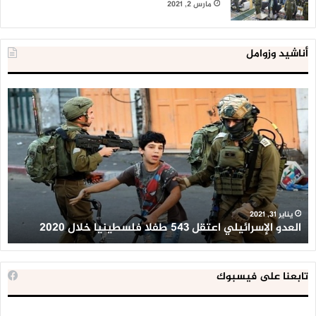
مارس 2, 2021
أناشيد وزوامل
العدو
الد
الإسرائيلي
ال
اعتقل
تع
543
إح
طفلا
‘م
فلسطينيا
كبي
خلال
للإ
2020
ال
ا
يناير 31, 2021
العدو الإسرائيلي اعتقل 543 طفلا فلسطينيا خلال 2020
ا
تابعنا على فيسبوك