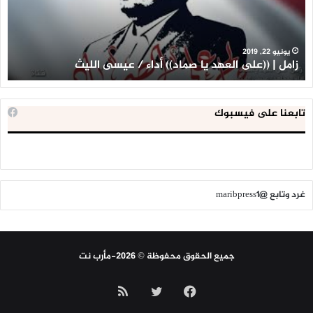
صماد))
》
أداء
أدا
|
/
عيسى
عي
يونيو 22, 2019
زامل | ((على العهد يا صماد)) أداء / عيسى الليث
ز
الليث
ال
تابعنا على فيسبوك
غرد وتابع @maribpress1
جميع الحقوق محفوظة © 2026-مأرب نت
فيسبوك
تويتر
ملخص