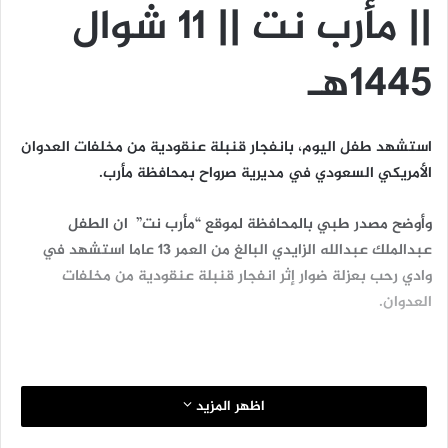
|| مأرب نت || 11 شوال
1445هـ
استشهد طفل اليوم، بانفجار قنبلة عنقودية من مخلفات العدوان
الأمريكي السعودي في مديرية صرواح بمحافظة مأرب.
وأوضح مصدر طبي بالمحافظة لموقع “مأرب نت” ان الطفل
عبدالملك عبدالله الزايدي البالغ من العمر 13 عاما استشهد في
وادي رحب بعزلة ضوار إثر انفجار قنبلة عنقودية من مخلفات
العدوان.
اظهر المزيد