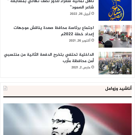
تأهل ثمانية شعراء للدور نصف نهائي بمسابقة ”
شاعر الصمود”
أبريل 26, 2022
اجتماع برئاسة محافظ صعدة يناقش موجهات
إعداد خطة 2022م
أكتوبر 26, 2021
الداخلية تحتفي بتخرج الدفعة الثانية من منتسبي
أمن محافظة مأرب
مارس 2, 2021
أناشيد وزوامل
زامل
زام
|
|
((على
《
العهد
عي
يا
ال