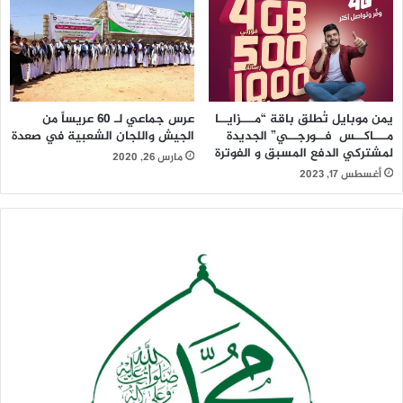
يمن موبايل تُطلق باقة “مـــزايــا
عرس جماعي لـ 60 عريساً من
مـــاكــس فــورجــي” الجديدة
الجيش واللجان الشعبية في صعدة
لمشتركي الدفع المسبق و الفوترة
مارس 26, 2020
أغسطس 17, 2023