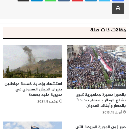
طباعة
مقالات ذات صلة
استشهاد وإصابة خمسة مواطنين
بنيران الجيش السعودي في
مديرية منبه بصعدة
بالصور| مسيرة جماهيرية كبرى
بشارع المطار باصنعاء تنديدا”
نوفمبر 8, 2021
بالحصار وأيقاف العدوان
أبريل 15, 2016
صور | من المجزرة المروعة التي