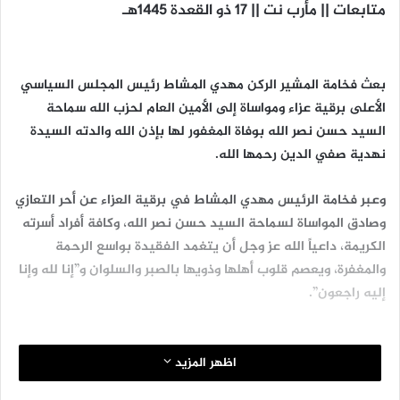
متابعات || مأرب نت || 17 ذو القعدة 1445هـ
بعث فخامة المشير الركن مهدي المشاط رئيس المجلس السياسي
الأعلى برقية عزاء ومواساة إلى الأمين العام لحزب الله سماحة
السيد حسن نصر الله بوفاة المغفور لها بإذن الله والدته السيدة
نهدية صفي الدين رحمها الله.
وعبر فخامة الرئيس مهدي المشاط في برقية العزاء عن أحر التعازي
وصادق المواساة لسماحة السيد حسن نصر الله، وكافة أفراد أسرته
الكريمة، داعياً الله عز وجل أن يتغمد الفقيدة بواسع الرحمة
والمغفرة، ويعصم قلوب أهلها وذويها بالصبر والسلوان و”إنا لله وإنا
إليه راجعون”.
اظهر المزيد