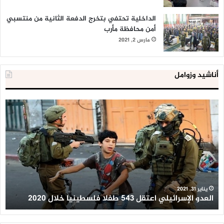
الداخلية تحتفي بتخرج الدفعة الثانية من منتسبي
أمن محافظة مأرب
مارس 2, 2021
أناشيد وزوامل
العدو
الد
الإسرائيلي
ال
اعتقل
تع
543
إح
طفلا
‘م
فلسطينيا
كبي
خلال
للإ
2020
ال
ا
يناير 31, 2021
العدو الإسرائيلي اعتقل 543 طفلا فلسطينيا خلال 2020
ا