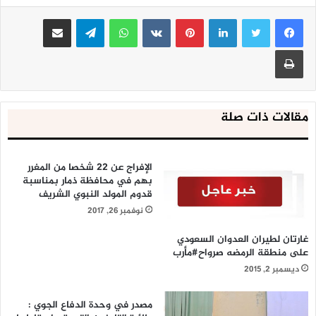
لينكدإن
بينتيريست
واتساب
تيلقرام
مشاركة عبر البريد
طباعة
مقالات ذات صلة
الإفراج عن ٢٢ شخصا من المغرر
بهم في محافظة ذمار بمناسبة
قدوم المولد النبوي الشريف
نوفمبر 26, 2017
غارتان لطيران العدوان السعودي
على منطقة الرمضه صرواح#مأرب
ديسمبر 2, 2015
مصدر في وحدة الدفاع الجوي :