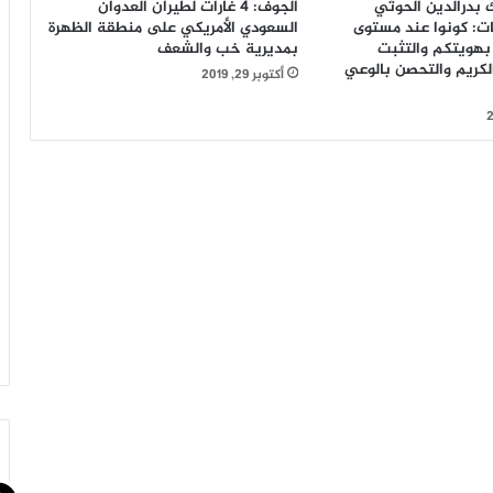
 بدرالدين الحوثي
الجوف: 4 غارات لطيران العدوان
ات: كونوا عند مستوى
السعودي الأمريكي على منطقة الظهرة
بهويتكم والتثبت
بمديرية خب والشعف
الكريم والتحصن بالوعي
أكتوبر 29, 2019