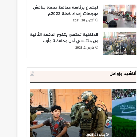
اجتماع برئاسة محافظ صعدة يناقش
موجهات إعداد خطة 2022م
أكتوبر 26, 2021
الداخلية تحتفي بتخرج الدفعة الثانية
من منتسبي أمن محافظة مأرب
مارس 2, 2021
أناشيد وزوامل
العدو
الداخلية
الإسرائيلي
المصرية
اعتقل
تعلن
543
إحباط
طفلا
‘مخطط
فلسطينيا
كبير’
خلال
للإخوان
يناير 31, 2021
يوليو 23, 2020
2020
المسلمين