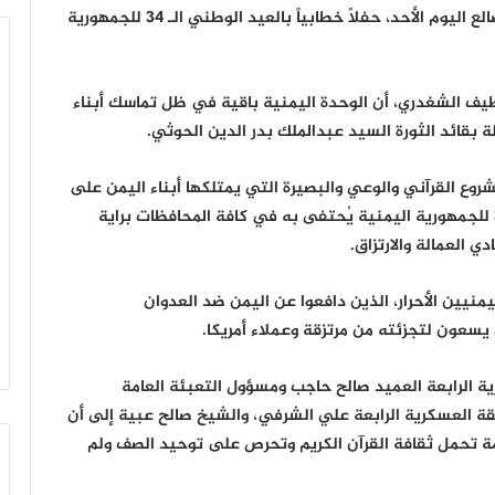
نظمت السلطة المحلية والتعبئة العامة بمحافظة الضالع اليوم الأحد، حفلاً خطابياً بالعيد الوطني الـ 34 للجمهورية
طيف الشغدري، أن الوحدة اليمنية باقية في ظل تماسك أبناء
بقائد الثورة السيد عبدالملك بدر الدين الحوثي.
روع القرآني والوعي والبصيرة التي يمتلكها أبناء اليمن على
مدى تسع سنوات، مشيراً إلى أن العيد الوطني الـ 34 للجمهورية اليمنية يُحتفى به في كافة المحافظات براية
دي العمالة والارتزاق.
منيين الأحرار، الذين دافعوا عن اليمن ضد العدوان
عون لتجزئته من مرتزقة وعملاء أمريكا.
 الرابعة العميد صالح حاجب ومسؤول التعبئة العامة
طقة العسكرية الرابعة علي الشرفي، والشيخ صالح عبية إلى أن
ة تحمل ثقافة القرآن الكريم وتحرص على توحيد الصف ولم