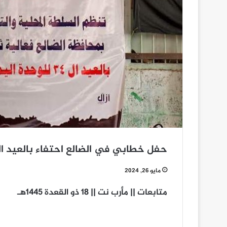
حفل خطابي في الضالع احتفاء بالعيد الوطني
مايو 26, 2024
متابعات || مأرب نت || 18 ذو القعدة 1445هـ