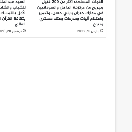
القوات المسلحة: أكثر من 200 قتيل
السيد عبدالملك
وجريح من مرتزقة الداخل والسودانيين
للشباب والشاب
في معارك حيران وبني حسن، وتدمير
الأمل بالتمسك 
واغتنام آليات ومدرعات وعتاد عسكري
بثقافة القرآن 
متنوع
العالي
مارس 16, 2022
نوفمبر 20, 2018