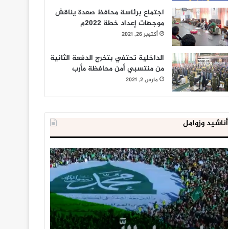
اجتماع برئاسة محافظ صعدة يناقش
موجهات إعداد خطة 2022م
أكتوبر 26, 2021
الداخلية تحتفي بتخرج الدفعة الثانية
من منتسبي أمن محافظة مأرب
مارس 2, 2021
أناشيد وزوامل
العدو
الداخلية
الإسرائيلي
المصرية
اعتقل
تعلن
543
إحباط
طفلا
‘مخطط
فلسطينيا
كبير’
خلال
للإخوان
يناير 31, 2021
يوليو 23, 2020
2020
المسلمين