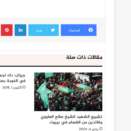
لينكدإن
ب
فيسبوك
تويتر
مقالات ذات صلة
جيزان: دك تجم
في الخوبة بصل
أكتوبر 1, 2018
تشييع الشهيد الشيخ صالح العاروري
وقائدَين من القسام في بيروت
يناير 4, 2024