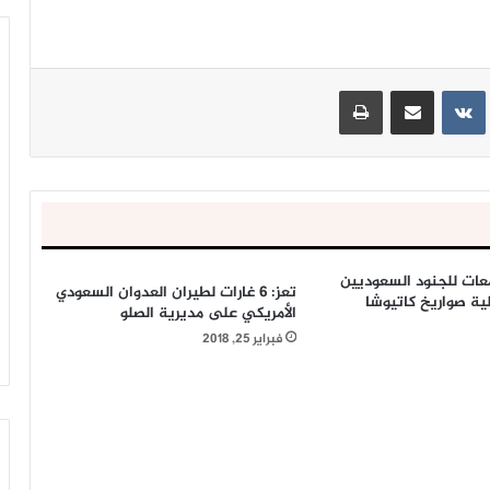
ينتيريست
مشاركة عبر البريد
طباعة
عات للجنود السعوديين
تعز: 6 غارات لطيران العدوان السعودي
ية صواريخ كاتيوشا
الأمريكي على مديرية الصلو
فبراير 25, 2018