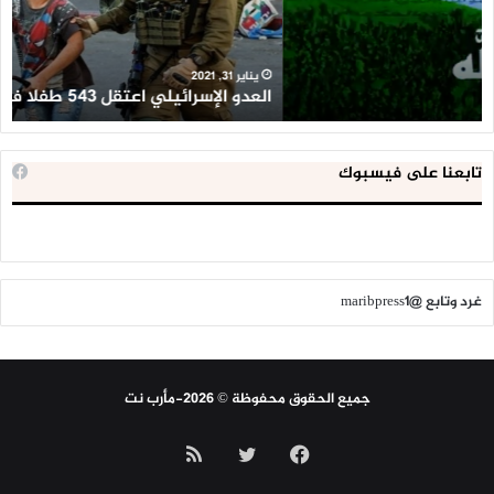
فلسطينيا
كبي
خلال
للإ
2020
ال
ا
يناير 31, 2021
العدو الإسرائيلي اعتقل 543 طفلا فلسطينيا خلال 2020
ا
تابعنا على فيسبوك
غرد وتابع @maribpress1
جميع الحقوق محفوظة © 2026-مأرب نت
فيسبوك
تويتر
ملخص