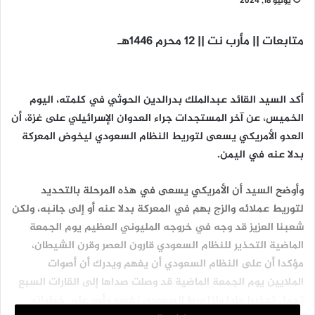
يوليو 18, 2024
متابعات || مأرب نت || 12 محرم
1446ه‍ـ
أكد السيد القائد عبدالملك بدرالدين الحوثي في كلمته، اليوم
الخميس، عن آخر المستجدات جراء العدوان الإسرائيلي على غزة، أن
العدو الأمريكي يسعى لتوريط النظام السعودي ليخوض المعركة
بدلا عنه في اليمن.
وأوضح السيد أن الأمريكي يسعى في هذه المرحلة بالتحديد
لتوريط عملائه والزج بهم في المعركة بدلا عنه أو إلى جانبه، ولكن
شعبنا العزيز قد وجه في خروجه المليوني العظيم يوم الجمعة
الماضية التحذير للنظام السعودي قارون العصر وقرن الشيطان،
مؤكدا أن على النظام السعودي أن يفهم ويدرك أن أصوات
الملايين يوم الجمعة الماضية قد وصلت صداها إلى القارات السبع
تحمل تحذيرا جادا وإذا ورط السعودي نفسه وأصر على خطواته