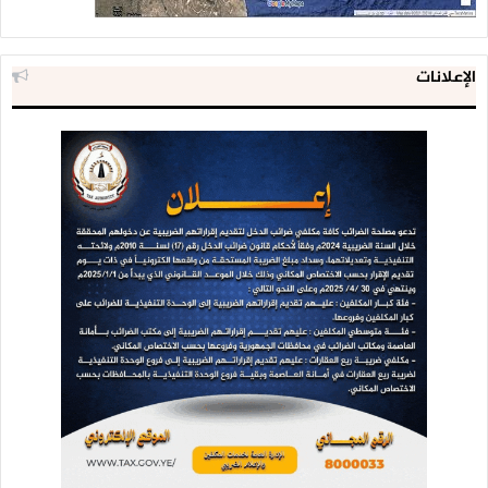
ولفت إلى أن المظاهرات في الدول الغربية مستمرة في عدة بلدان
ودول بالرغم من القمع والاضطهاد.
الإعلانات
وأشاد السيد باستمرار تظاهرات الشعب المغربي في مقابل خيانة
النظام في المغرب وعمالته للعدو الإسرائيلي، مضيفا أن هناك
مواصلة للمظاهرات هذا الأسبوع في الأردن وتونس.
وفيما يتعلق بالخروج الجماهيري للشعب اليمني فأكد السيد أن
اشعبنا العزيز كما خرج الأسبوع الماضي وأسمع صوته فإنه سيستمر
في موقفه المتكامل نصرة للشعب الفلسطيني رغم أنف كل عميل
فشعبنا لن يتردد ولن يتراجع عن موقفه مع فلسطين وهو أولى
بالتحرك النشط دون كلل أو ملل.
وأضاف: “نأمل إن شاء الله أن يستمر شعبنا العزيز بكل نشاط
وحيوية وشجاعة ثبات ووفاء تقربا إلى الله، وفاء مع الله ورسوله
ودينه وكتابه من أجل الشعب الفلسطيني المظلوم”.