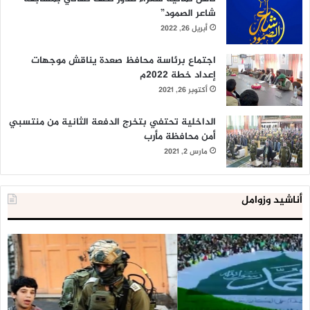
شاعر الصمود”
أبريل 26, 2022
اجتماع برئاسة محافظ صعدة يناقش موجهات
إعداد خطة 2022م
أكتوبر 26, 2021
الداخلية تحتفي بتخرج الدفعة الثانية من منتسبي
أمن محافظة مأرب
مارس 2, 2021
أناشيد وزوامل
العدو
الد
الإسرائيلي
ال
اعتقل
تع
543
إح
طفلا
‘م