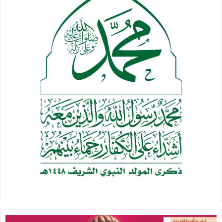
بأغلى الأثمان شفقة عليهم مما هم فيه من الغباء الرهيب”.
تصاعد عمليات محور الجهاد والمقاومة
وأكد السيد أن فاعلية تأثير دور جبهات الإسناد واضحة، وهي فرضت
في هذه المرحلة معادلة جديدة في غاية الأهمية، موضحا أن العدو
كان يسعى إلى الانفراد بالشعب الفلسطيني وتصفية قضيته
وتهجيره، فإذا به يواجه جبهات متعددة.
وأضف السيد أن موقف جبهات الإسناد مهم ومؤثر ويتطلب
الاستمرار والتصعيد، مؤكدا أن توجهنا وعزمنا أن نسعى مع كل
جبهات الإسناد في الاستمرار والتصعيد لمساندة الشعب
الفلسطيني ومجاهديه الأعزاء.
وقال السيد: “حتى لو تدخلت أنظمة عربية مع العدو الإسرائيلي
فهذا لن يؤثر أبدا في موقفنا على الإطلاق وسنسعى مع أي تدخل
أن تكون عملياتنا وتصعيدنا بالشكل المؤثر على الأعداء ومن يتورط