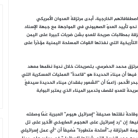
افاتهم الخارجية، أبدى مرتزِقةُ العدوان الأمريكي
حًا نحو تأييد العدوّ الصهيوني في المواجهة مع جبهة الإسناد
تزِقة بمطالبات صريحة للعدو بشن ضربات كبيرة على اليمن
التأريخية التي نفذتها القوات المسلحة اليمنية مؤخّراً على
المرتزِق محمد الحضرمي، بتصريحات خلال ندوة نظمها معهد
 أن ميناءَ الحديدة هو “قاعدةُ” العمليات العسكرية التي
 الأحمر، زاعمًا أن “الشعور بفقدان ميناء الحديدة سيدفعُ
حةٌ للعدو لقصف وتدمير الميناء الذي يعتبر البوابة
قاحةً نقلتها صحيفةُ “إسرائيل هيوم” العبرية عَمَّا وصفته
يها: إن “رد إسرائيل على الهجوم الصاروخي الأخير على تل
ومة المرتزِقة بـ”أسلحة متطورة” مُضيفاً أن “أي عمل إسرائيلي