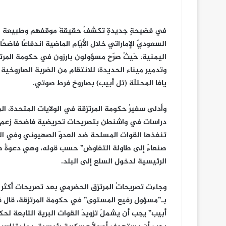
في فضيحةٍ جديدةٍ تكشفُ حقيقةَ موقفهم وطبيعة اصطف
السعوديّ الإماراتي خلال الأيّام الماضية اندفاعًا فاض
اليمنية، حَيثُ صرّح مسؤولون بارزون في حكومة المر
وتدمير ميناء الحديدة؛ للانتقام من الضربة الصاروخية 
يافا المحتلّة (تل أبيب) بصاروخ فرط صوتي.
وأدلى سفيرُ حكومة المرتزِقة في الولايات المتحدة، 
دراسات في واشنطن بتصريحات تحريضية فاضحة زعم فيها
تنفذها القوات المسلحة ضد العدوّ الصهيوني وفي البحر
صنعاءَ إلى طاولة التفاوض” حسب قوله، وهي دعوةٌ صري
الرئيسية لدخول السلع إلى البلد.
وجاءت تصريحاتُ المرتزِق الحضرمي بعد تصريحات أكثر و
بـ”مسؤول رفيع المستوى” في حكومة المرتزِقة، قال ف
أبيب” يجب أن يشملَ تزويدَ القوات البرية التابعة لحك