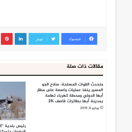
لينكدإن
ب
فيسبوك
تويتر
مقالات ذات صلة
متحدث القوات المسلحة: سلاح الجو
المسير ينفذ عمليات واسعة على مطار
أبها الدولي ومحطة كهرباء تهامة
بمدينة أبها بطائرات قاصف 2K
يوليو 8, 2019
رئيس بلدية “ك
الرضوان متمركز