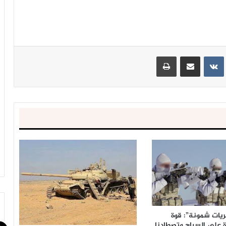
ينتيريست
مشاركة عبر البريد
طباعة
ريات شمونة”: قوة
ة على السياج وتصطادنا