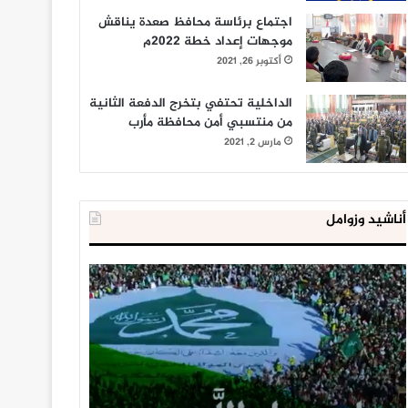
اجتماع برئاسة محافظ صعدة يناقش
موجهات إعداد خطة 2022م
أكتوبر 26, 2021
الداخلية تحتفي بتخرج الدفعة الثانية
من منتسبي أمن محافظة مأرب
مارس 2, 2021
أناشيد وزوامل
العدو
الداخلية
الإسرائيلي
المصرية
اعتقل
تعلن
543
إحباط
طفلا
‘مخطط
فلسطينيا
كبير’
خلال
للإخوان
يناير 31, 2021
يوليو 23, 2020
2020
المسلمين