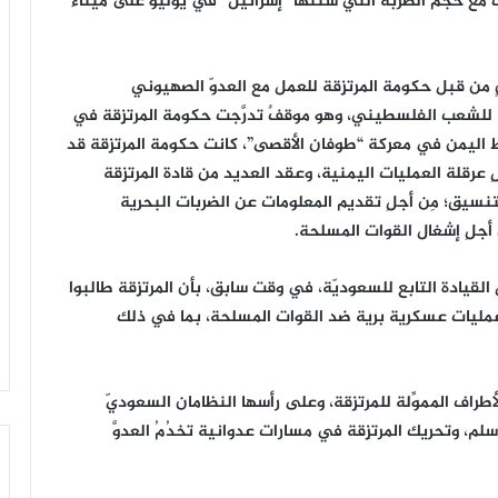
مع حجم الضربة التي شنتها “إسرائيل” في يوليو على ميناء
نٍ من قبل حكومة المرتزِقة للعمل مع العدوّ الصهيوني
ية للشعب الفلسطيني، وهو موقفٌ تدرَّجت حكومة المرتزِقة في
ط اليمن في معركة “طوفان الأقصى”، كانت حكومة المرتزِقة قد
عرقلة العمليات اليمنية، وعقد العديد من قادة المرتزِقة
تنسيق؛ مِن أجلِ تقديم المعلومات عن الضربات البحرية
أجلِ إشغال القوات المسلحة.
قيادة التابع للسعوديّة، في وقت سابق، بأن المرتزِقة طالبوا
 عمليات عسكرية برية ضد القوات المسلحة، بما في ذلك
أطراف المموِّلة للمرتزِقة، وعلى رأسها النظامان السعوديّ
لاسلم، وتحريك المرتزِقة في مسارات عدوانية تخدُمُ العدوَّ