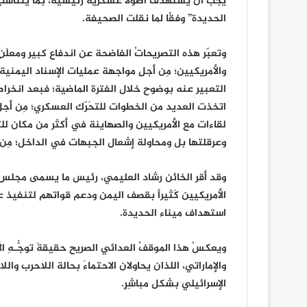
يجب أن يستهدف أصولاً عسكرية رئيسية، بما يتناسب 
الحديدة” وفقًا لما نقلت الصحيفة.
وتعبّر هذه التصريحاتُ الفاضحة عن اندفاع كبير ومعلَ
والأمريكيين؛ مِن أجلِ مواجهة عمليات الإسناد اليمن
التعبير عنه بوضوح خلال الفترة الماضية؛ فبعد انخرا
اتخذت العديد من الخطوات للتحَرّك العسكري؛ مِن أجلِ 
لقاءات مع الأمريكيين والصهاينة في أكثر من مكان لل
وعرقلتها بل ومحاولة إشعال الجبهات في الداخل؛ مِن 
وقد أقر الخائن رشاد العليمي، رئيس ما يسمى مجلس ال
الأمريكيين كَثيراً بقصف اليمن ودعم قواتهم لتنفيذ
استهداف ميناء الحديدة.
ويعكسُ هذا الموقفُ العدائي الصريح حقيقةَ توجُّـهِ ال
والإماراتي، اللذان يحاولان الاحتماءَ بحالة اللاحرب وال
الإسرائيلي بشكل مباشِرٍ.