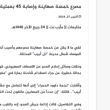
مصرع خمسة صهاينة وإصابة 45 بعملية دهس قرب مقر “الموساد” في “تل أبيب”
أكتوبر 27, 2024
متابعات || مأرب نت || 24 ربيع الآخر 1446هـ
لقي ما لا يقل عن خمسة صهاينة مصرعهم وأصيب آخرو
الموساد شمال مدينة “تل أبيب” المحتلة.
بحالة خطيرة، من جراء اصطدام شاحنة بمارة في “مفرق
وأشارت “نجمة داوود الحمراء” إلى أنها تتعامل مع ع
أبيب”.. قائلة: “إن عدداً من المصابين عالقون تحت ا
وفي التفاصيل، قالت إذاعة جيش العدو: إنه بالقرب