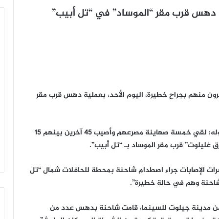
ن منهم بجراح خطيرة، اليوم الأحد، بعملية دهس قرب مقر
ونقلت وسائل إعلام العدو عن الاسعاف الصهيوني، قوله: لقي خمسة صهاينة مصرعهم وأصيب 45 آخرين بينهم 15
 غليلوت” قرب مقر الموساد بـ “تل أبيب”.
شرات الإصابات جراء اصطدام شاحنة بمحطة للحافلات شمال “تل
لشاحنة وهم في حالة خطيرة”.
 من مدينة جيلوت للسينما، قامت شاحنة بدهس عدد من