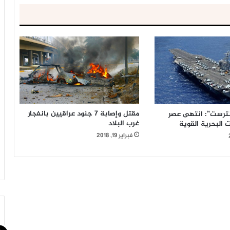
مقتل وإصابة 7 جنود عراقيين بانفجار
انترست”: انتهى عصر
غرب البلاد
ت البحرية القوية
فبراير 19, 2018