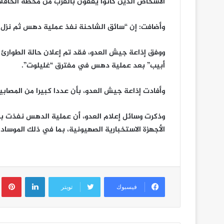
الأشخاص الذين كانوا يقفون بالقرب من محطة الحافلا
وأضافت: إن “سائق الشاحنة نفذ عملية دهس ثم نزل 
ووفق إذاعة جيش العدو، فقد تم إعلان حالة الطوارئ
أبيب” بعد عملية دهس في مفترق “غليلوت”.
وأفادت إذاعة جيش العدو، بأن عددا كبيرا من المصاب
وذكرت وسائل إعلام العدو، أن عملية الدهس نفذت ب
الأجهزة الاستخبارية الصهيونية، بما في ذلك الموساد ووحدة 8200 التابعة لشعبة الاستخبارا
لينكدإن
ب
فيسبوك
تويتر