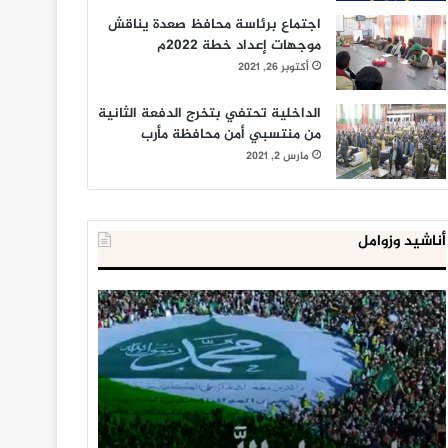
اجتماع برئاسة محافظ صعدة يناقش
موجهات إعداد خطة 2022م
أكتوبر 26, 2021
الداخلية تحتفي بتخرج الدفعة الثانية
من منتسبي أمن محافظة مأرب
مارس 2, 2021
أناشيد وزوامل
العدو
الداخلية
الإسرائيلي
المصرية
اعتقل
تعلن
543
إحباط
طفلا
‘مخطط
فلسطينيا
كبير’
خلال
للإخوان
يناير 31, 2021
يوليو 23, 2020
2020
المسلمين