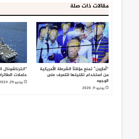
مقالات ذات صلة
“أمازون” تمنع مؤقتاً الشرطة الأمريكية
“انترناشونال 
من استخدام تقنيتها للتعرف على
حاملات الطائرا
الوجوه
يونيو 29, 2024
يونيو 11, 2020