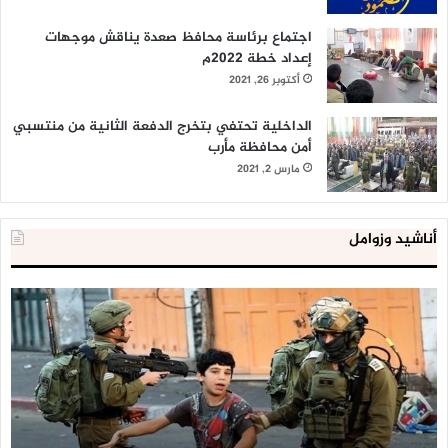
اجتماع برئاسة محافظ صعدة يناقش موجهات
إعداد خطة 2022م
أكتوبر 26, 2021
الداخلية تحتفي بتخرج الدفعة الثانية من منتسبي
أمن محافظة مأرب
مارس 2, 2021
أناشيد وزوامل
العدو
الد
الإسرائيلي
ال
اعتقل
تع
543
إح
طفلا
‘م
فلسطينيا
كبي
خلال
للإ
2020
ال