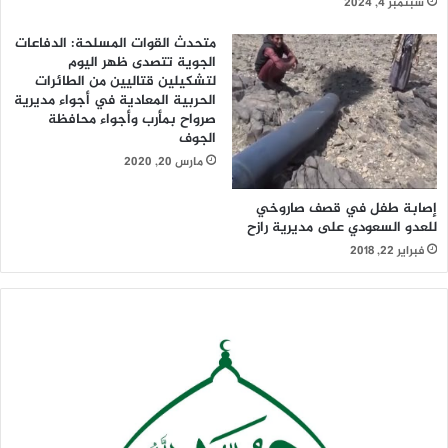
سبتمبر 4, 2024
متحدث القوات المسلحة: الدفاعات
الجوية تتصدى ظهر اليوم
لتشكيلين قتاليين من الطائرات
الحربية المعادية في أجواء مديرية
صرواح بمأرب وأجواء محافظة
الجوف
مارس 20, 2020
إصابة طفل في قصف صاروخي
للعدو السعودي على مديرية رازح
فبراير 22, 2018