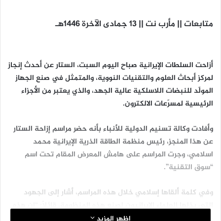
متابعات || مأرب نت || 13 جمادى الآخرة 1446هـ
أزاحت السلطات الإيرانية صباح اليوم السبت، الستار عن أحدث إنجاز
لمركز أبحاث العلوم والتقنيات النووية، والمتمثل في صنع الجهاز
المولّد للنبضات اللاسلكية عالية الجهد، والذي يعتبر من الأجزاء
الرئيسية لمسرّعات الالكترون.
وأفادت وكالة تسنيم الدولية للأنباء بأنه حضر مراسم إزاحة الستار
عن هذا المنجز، رئيس منظمة الطاقة الذرية الإيرانية محمد
اسلامي، وجرت المراسم على هامش المعرض المقام تحت اسم
“سوق التقنية”.
وفي كلمة ألقاها إسلامي خلال هذه المراسم، أشار إلى الجهود
التي بذلها العلماء الإيرانيون لصنع هذه المنظومة، قائلاً: “إن هذه
المنظومة هي من الأجزاء الرئيسية لمُسرّعات الإلكترون ونحن
اظهر المزيد