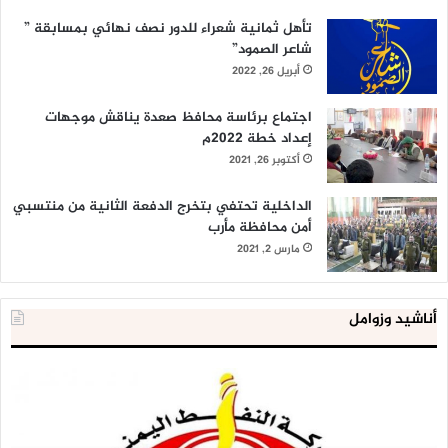
تأهل ثمانية شعراء للدور نصف نهائي بمسابقة ”
شاعر الصمود”
أبريل 26, 2022
اجتماع برئاسة محافظ صعدة يناقش موجهات
إعداد خطة 2022م
أكتوبر 26, 2021
الداخلية تحتفي بتخرج الدفعة الثانية من منتسبي
أمن محافظة مأرب
مارس 2, 2021
أناشيد وزوامل
شركة
الع
النفط
ال
تحذر
يع
من
لإق