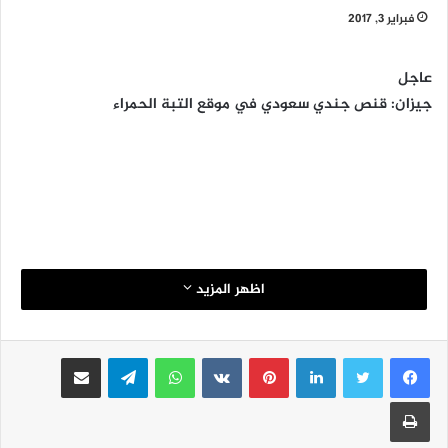
فبراير 3, 2017
عاجل
جيزان: قنص جندي سعودي في موقع التبة الحمراء
اظهر المزيد
لينكدإن
بينتيريست
واتساب
تيلقرام
مشاركة عبر البريد
طباعة