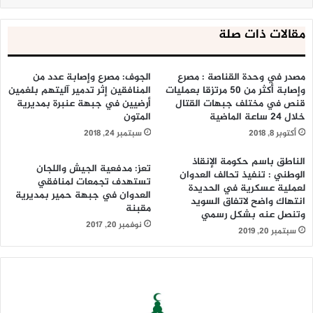
مقالات ذات صلة
مصدر في وحدة القناصة : مصرع
الجوف: مصرع وإصابة عدد من
وإصابة أكثر من 50 مرتزقا بعمليات
المنافقين إثر تدمير آليتهم بلغمين
قنص في مختلف جبهات القتال
أرضيين في جبهة عنبرة بمديرية
خلال 24 ساعة الماضية
المتون
أكتوبر 8, 2018
سبتمبر 24, 2018
الناطق باسم حكومة الإنقاذ
تعز: مدفعية الجيش واللجان
الوطني : تنفيذ تحالف العدوان
تستهدف تجمعات لمنافقي
لعملية عسكرية في الحديدة
العدوان في جبهة حمير بمديرية
انتهاك واضح لاتفاق السويد
مقبنة
وتنصل عنه بشكل رسمي
نوفمبر 20, 2017
سبتمبر 20, 2019