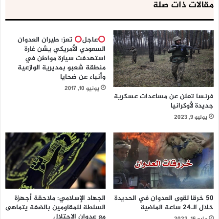
مقالات ذات صلة
عاجل
تعز: طيران العدوان
السعودي الأمريكي يشن غارة
استهدفت سيارة مواطن في
منطقة شعبو بمديرية الوازعية
وأنباء عن ضحايا
يونيو 10, 2017
فرنسا تعلن عن مساعدات عسكرية
جديدة لأوكرانيا
يوليو 9, 2023
50 خرقا لقوى العدوان في الحديدة
الجهاد الإسلامي: ملاحقة أجهزة
خلال الـ24 ساعة الماضية
السلطة للمقاومين بالضفة يتماهى
مع عدوان الاحتلال