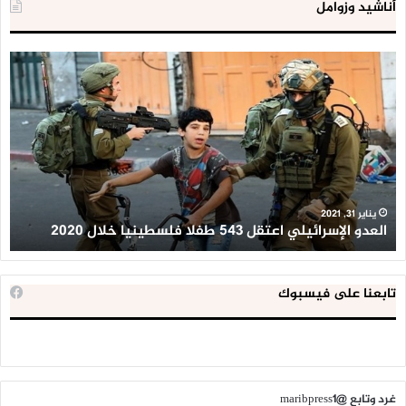
أناشيد وزوامل
العدو
الد
الإسرائيلي
ال
اعتقل
تع
543
إح
طفلا
‘م
فلسطينيا
كبي
خلال
للإ
2020
ال
ا
يناير 31, 2021
العدو الإسرائيلي اعتقل 543 طفلا فلسطينيا خلال 2020
ا
تابعنا على فيسبوك
غرد وتابع @maribpress1