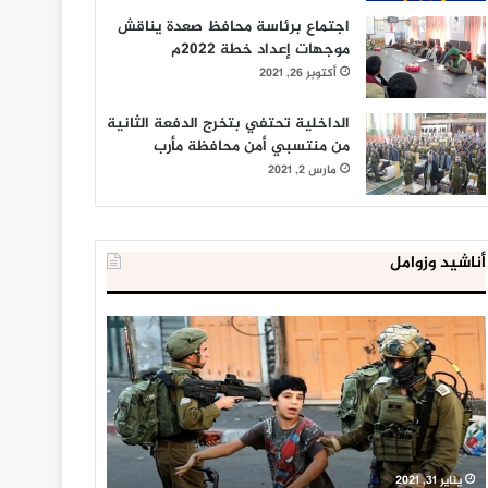
اجتماع برئاسة محافظ صعدة يناقش
موجهات إعداد خطة 2022م
أكتوبر 26, 2021
الداخلية تحتفي بتخرج الدفعة الثانية
من منتسبي أمن محافظة مأرب
مارس 2, 2021
أناشيد وزوامل
العدو
الداخلية
الإسرائيلي
المصرية
اعتقل
تعلن
543
إحباط
طفلا
‘مخطط
فلسطينيا
كبير’
خلال
للإخوان
يناير 31, 2021
يوليو 23, 2020
2020
المسلمين