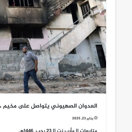
العدوان الصهيوني يتواصل على مخيم جن
يناير 23, 2025
متابعات || مأرب نت || 23 رجب 1446هـ