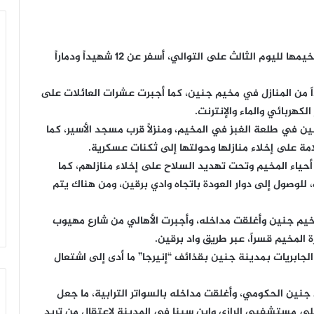
يواصل العدو الإسرائيلي عدوانه على مدينة جنين ومخيمها لليوم الثالث على التوالي، أسفر عن 12 شهيداً ودماراً
اً من المنازل في مخيم جنين، كما أجبرت عشرات العائلات على
لكهربائي والماء والإنترنت.
ين في طلعة الغبز في المخيم، ومنزلاً قرب مسجد الأسير، كما
مة على إخلاء منازلها وحولتها إلى ثكنات عسكرية.
أحياء المخيم وتحت تهديد السلاح على إخلاء منازلهم، كما
للوصول إلى دوار العودة باتجاه وادي برقين، ومن هناك يتم
خيم جنين وأغلقت مداخله، وأجبرت الأهالي من شارع مهيوب
المخيم قسراً، عبر طريق واد برقين.
ابريات بمدينة جنين بقذائف “إنيرجا” ما أدى إلى اشتعال
نين الحكومي، وأغلقت مداخله بالسواتر الترابية، ما جعل
لى مستشفيي الرازي وابن سينا في المدينة لاعتقال من تريد