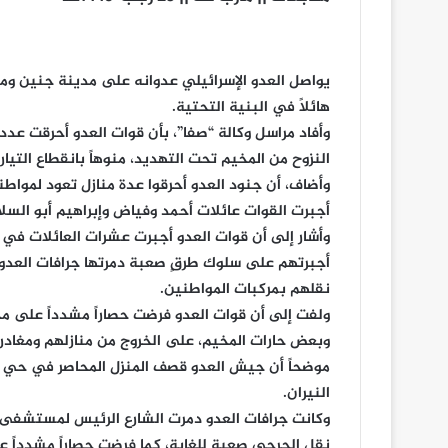
هائلاً في البنية التحتية.
وأفاد مراسل وكالة “صفا”، بأن قوات العدو أحرقت عدد
النزوح من المخيم تحت التهديد، منوهاً بانقطاع التيار ا
وأضاف، أن جنود العدو أحرقوا عدة منازل تعود لمواطن
أجبرت القوات عائلات أحمد وفياض وإبراهيم أبو السلا
وأشار إلى أن قوات العدو أجبرت عشرات العائلات في 
أجبرتهم على سلوك طرقٍ صعبة دمرتها جرافات العدو، 
نقلهم بمركبات المواطنين.
ولفت إلى أن قوات العدو فرضت حصاراً مشدداً على م
وبعض حارات المخيم، على الخروج من منازلهم ومغادرة 
موضحاً أن جيش العدو قصف المنزل المحاصر في حي الج
النيران.
وكانت جرافات العدو دمرت الشارع الرئيس لمستشفى ج
نقل الجرحى صعبة للغاية، كما فرضت حصاراً مشدداً ع