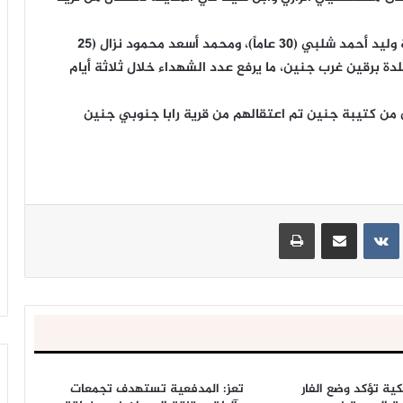
وأُعلن صباح اليوم الخميس، استشهاد الشابين قتيبة وليد أحمد شلبي (30 عاماً)، ومحمد أسعد محمود نزال (25
بلدة برقين غرب جنين، ما يرفع عدد الشهداء خلال ثلاثة أيام
من كتيبة جنين تم اعتقالهم من قرية رابا جنوبي جنين
ينتيريست
مشاركة عبر البريد
طباعة
يكية تؤكد وضع الفار
تعز: المدفعية تستهدف تجمعات