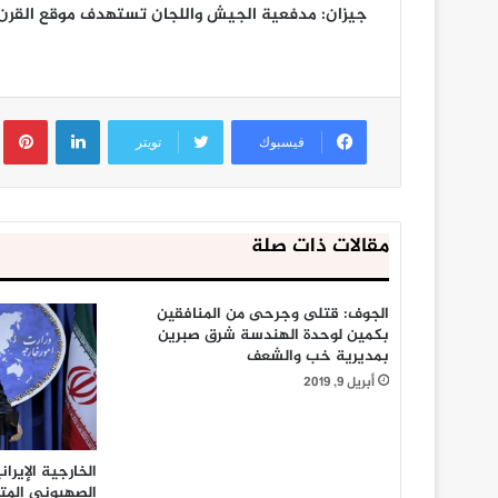
جيزان: مدفعية الجيش واللجان تستهدف موقع القرن 
لينكدإن
ب
فيسبوك
تويتر
مقالات ذات صلة
الجوف: قتلى وجرحى من المنافقين
بكمين لوحدة الهندسة شرق صبرين
بمديرية خب والشعف
أبريل 9, 2019
الخارجية الإيرا
الصهيوني المت