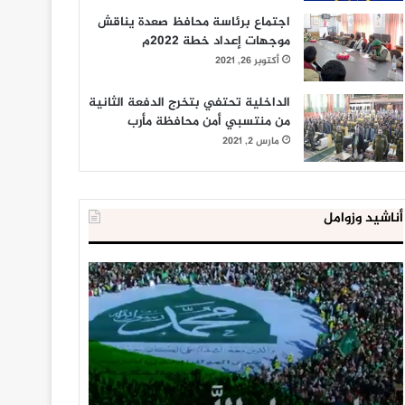
اجتماع برئاسة محافظ صعدة يناقش
موجهات إعداد خطة 2022م
أكتوبر 26, 2021
الداخلية تحتفي بتخرج الدفعة الثانية
من منتسبي أمن محافظة مأرب
مارس 2, 2021
أناشيد وزوامل
العدو
الداخلية
الإسرائيلي
المصرية
اعتقل
تعلن
543
إحباط
طفلا
‘مخطط
فلسطينيا
كبير’
خلال
للإخوان
يناير 31, 2021
يوليو 23, 2020
2020
المسلمين