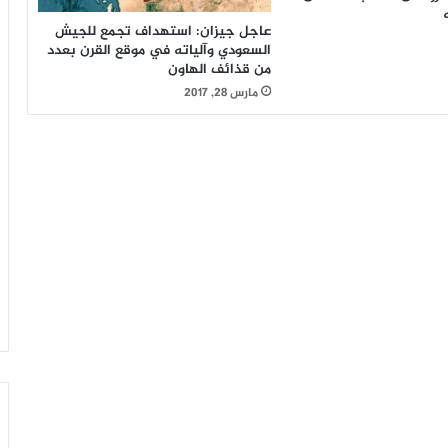
عاجل جيزان: استهداف تجمع للجيش
السعودي وآلياته في موقع القرن بعدد
من قذائف الهاون
مارس 28, 2017