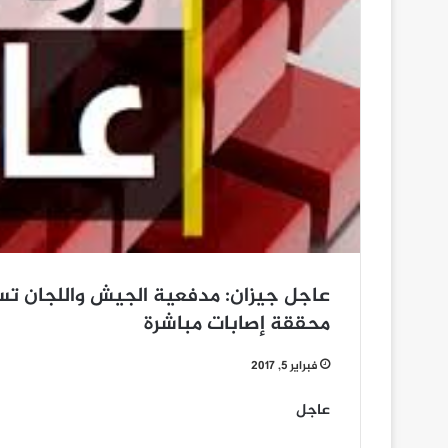
️عاجل جيزان: مدفعية الجيش واللجان ت
محققة إصابات مباشرة
فبراير 5, 2017
️عاجل