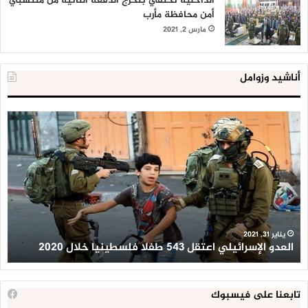
الداخلية تحتفي بتخرج الدفعة الثانية من منتسبي
أمن محافظة مأرب
مارس 2, 2021
أناشيد وزوامل
العدو
الد
الإسرائيلي
ال
اعتقل
تع
543
إح
طفلا
‘م
فلسطينيا
كبي
خلال
للإ
2020
ال
ا
يناير 31, 2021
العدو الإسرائيلي اعتقل 543 طفلا فلسطينيا خلال 2020
ا
تابعنا على فيسبوك