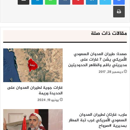
طباعة
مقالات ذات صلة
صعدة: طيران العدوان السعودي
الأمريكي يشن 7 غارات على
مديريتي باقم والظاهر الحدوديتين
ديسمبر 28, 2017
غارات جوية لطيران العدوان على
الحديدة وريمة
يونيو 19, 2024
مارب: غارتان لطيران العدوان
السعودي الأمريكي غرب تبة المطار
بمديرية #صرواح