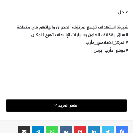
عاجل
شبوة: استهداف تجمع لمرتزقة العدوان وآلياتهم في منطقة
الساق بقذائف الهاون وسيارات الإسعاف تهرع للمكان
#المركز_الاعلامي_مأرب
#موقع_مأرب_برس
اظهر المزيد
لينكدإن
بينتيريست
واتساب
تيلقرام
مشاركة عبر البريد