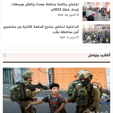
اجتماع برئاسة محافظ صعدة يناقش موجهات
إعداد خطة 2022م
أكتوبر 26, 2021
الداخلية تحتفي بتخرج الدفعة الثانية من منتسبي
أمن محافظة مأرب
مارس 2, 2021
أناشيد وزوامل
العدو
الد
الإسرائيلي
ال
اعتقل
تع
543
إح
طفلا
‘م
فلسطينيا
كبي
خلال
للإ
2020
ال
ا
يناير 31, 2021