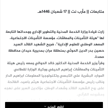
متابعات || مأرب نت || 17 شعبان 1446ه‍ـ
زارت قيادة وزارة الخدمة المدنية والتطوير الإداري ووحداتها التابعة
لها “هيئة التأمينات والمعاشات، مؤسسة التأمينات الاجتماعية،
المعهد الوطني للعلوم الإدارية”، ضريح الشهيد القائد السيد
حسين بدر الدين الحوثي بمنطقة مران بمديرية حيدان محافظة
صعدة.
وقرأ وزير الخدمة المدنية الدكتور خالد الحوالي ومعه رئيس هيئة
التأمينات والمعاشات إبراهيم الحيفي ووكيلا الوزارة لقطاعي
الموارد البشرية علي الكبسي وتكنولوجيا المعلومات ابراهيم الدار
ونائب رئيس مؤسسة التأمينات الاجتماعية هيثم باصيد، الفاتحة
على روح الشهيد القائد وشهداء الوطن، مؤكدين السير على نهجه
ومشروعه القرآني.
وخلال الزيارة أشار وزير الخدمة المدنية إلى أن الشهيد القائد حمل
اظهر المزيد
هم الأمة وتحرك من منطلق الاستشعار بالمسؤولية الدينية من أجل