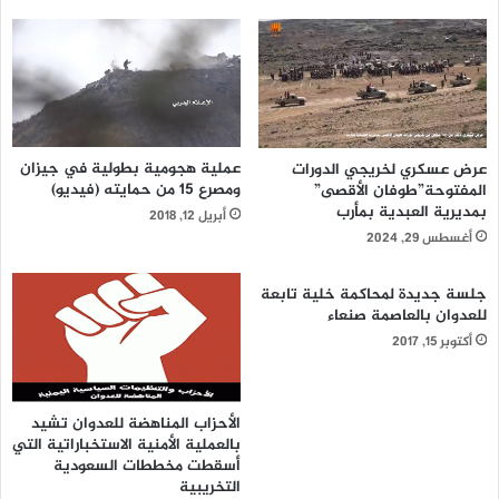
فيما قدم رئيس قطاع التلفزيون شرح عن سير الأداء الإعلامي
والبرامجي في القناة وكذا الصعوبات التي تواجهها في الجوانب
المالية والإدارية والفنية وأبرزها شحة المخصصات المالية وكذا
تدهور الأجهزة والمعدات الفنية، ما يستدعي تضافر الجهود لحل
تلك المشاكل.
عملية هجومية بطولية في جيزان
عرض عسكري لخريجي الدورات
ومصرع 15 من حمايته (فيديو)
المفتوحة”طوفان الأقصى”
بمديرية العبدية بمأرب
أبريل 12, 2018
أغسطس 29, 2024
جلسة جديدة لمحاكمة خلية تابعة
للعدوان بالعاصمة صنعاء
أكتوبر 15, 2017
الأحزاب المناهضة للعدوان تشيد
بالعملية الأمنية الاستخباراتية التي
أسقطت مخططات السعودية
التخريبية