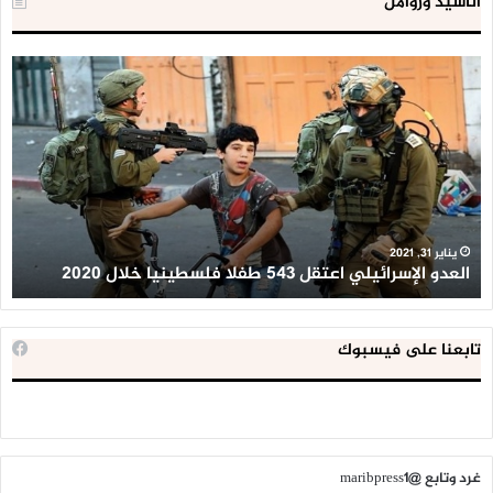
أناشيد وزوامل
العدو
الد
الإسرائيلي
ال
اعتقل
تع
543
إح
طفلا
‘م
فلسطينيا
كبي
خلال
للإ
2020
ال
ا
يناير 31, 2021
العدو الإسرائيلي اعتقل 543 طفلا فلسطينيا خلال 2020
ا
تابعنا على فيسبوك
غرد وتابع @maribpress1