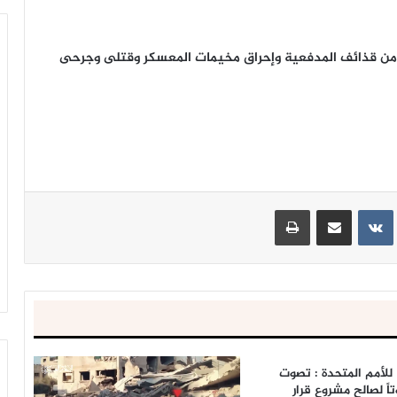
ن قذائف المدفعية وإحراق مخيمات المعسكر وقتلى وجرحى
ينتيريست
مشاركة عبر البريد
طباعة
 للأمم المتحدة : تصوت
ية 128 صوتاً لصالح مشروع قرار