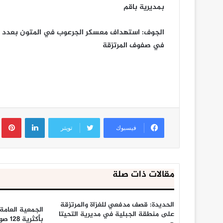
بمديرية باقم
الجوف: استهداف معسكر الجرعوب في المتون بعدد م
في صفوف المرتزقة
لينكدإن
ب
فيسبوك
تويتر
مقالات ذات صلة
الحديدة: قصف مدفعي للغزاة والمرتزقة
الجمعية العامة
على منطقة الجبلية في مديرية التحيتا
بأكثر