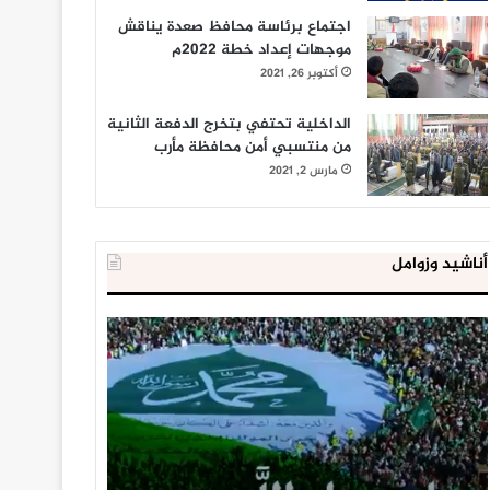
اجتماع برئاسة محافظ صعدة يناقش
موجهات إعداد خطة 2022م
أكتوبر 26, 2021
الداخلية تحتفي بتخرج الدفعة الثانية
من منتسبي أمن محافظة مأرب
مارس 2, 2021
أناشيد وزوامل
العدو
الداخلية
الإسرائيلي
المصرية
اعتقل
تعلن
543
إحباط
طفلا
‘مخطط
فلسطينيا
كبير’
خلال
للإخوان
يناير 31, 2021
يوليو 23, 2020
2020
المسلمين