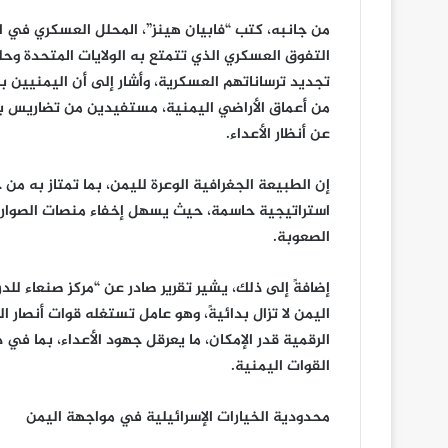
 في البقع》أداء /
الزايدي يناقش أوضاع محافظة م
أوضاع
وإحتياجاتها
محافظة
التفوق العسكري الذي تتمتع به الولايات المتحدة وحل
مأرب
تجديد ترساناتهم العسكرية، وأشار إلى أن اليمنيين ب
وإحتياجاتها
من أعماق الأراضي اليمنية، مستفيدين من تضاريس بلا
عن أنظار الأعداء.
إن الطبيعة الجغرافية الوعرة لليمن، بما تمتاز به من
استراتيجية حاسمة، حيث يسهل إخفاء منصات الصواريخ
الصعوبة.
إضافةً إلى ذلك، يشير تقرير صادر عن “مركز صنعاء للدر
اليمن لا تزال بدائيةً، وهو عامل تستغله قوات أنصار 
الرقمية قدر الإمكان، ما يعرقل جهود الأعداء، بما في 
القوات اليمنية.
محدودية الخيارات الإسرائيلية في مواجهة اليمن