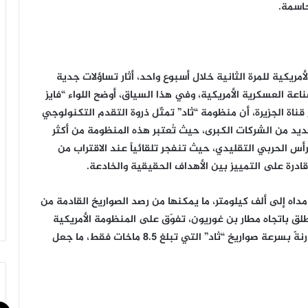
حاسمة.
مريكية للمرة الثانية خلال أسبوع واحد، أثار تساؤلات جدية
اعة العسكرية الأمريكية، وفي هذا السياق، أوضح اللواء “فايز
قناة الجزيرة، أن منظومة “ثاد” تمثّل ذروة التقدم التكنولوجي
د من الشركات الكبرى، حيث تُعتبر هذه المنظومة من أكثر
لرأس الحربي التقليدي، حيث تنفجر تلقائياً عند الاقتراب من
درة على التمييز بين الأهداف الحقيقية والخادعة.
مداه إلى ألف كيلومتر، ما يمكنها من رصد الصواريخ القادمة من
طلق باتجاه مطار بن غوريون، تفوّق على المنظومة الأمريكية
بفضل سرعته الهائلة التي بلغت تسعة عشر ماخ، مقارنةً بسرعة صواريخ “ثاد” التي تبلغ 8.5 ماخات فقط، ما جعل