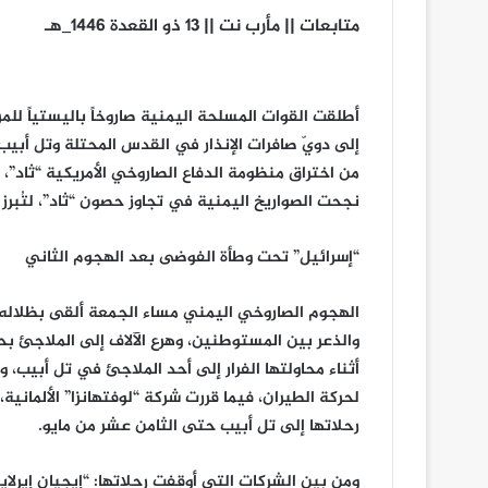
متابعات || مأرب نت || 13 ذو القعدة 1446_ه‍ـ
أطلقت القوات المسلحة اليمنية صاروخاً باليستياً للمر
من اختراق منظومة الدفاع الصاروخي الأمريكية “ثاد”، لي
نجحت الصواريخ اليمنية في تجاوز حصون “ثاد”، لتُبرز
“إسرائيل” تحت وطأة الفوضى بعد الهجوم الثاني
الهجوم الصاروخي اليمني مساء الجمعة ألقى بظلاله
والذعر بين المستوطنين، وهرع الآلاف إلى الملاجئ بحثا
أثناء محاولتها الفرار إلى أحد الملاجئ في تل أبيب، و
لحركة الطيران، فيما قررت شركة “لوفتهانزا” الألماني
رحلاتها إلى تل أبيب حتى الثامن عشر من مايو.
ومن بين الشركات التي أوقفت رحلاتها: “إيجيان إيرلاينز”