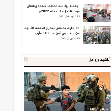
اجتماع برئاسة محافظ صعدة يناقش
موجهات إعداد خطة 2022م
أكتوبر 26, 2021
الداخلية تحتفي بتخرج الدفعة الثانية
من منتسبي أمن محافظة مأرب
مارس 2, 2021
أناشيد وزوامل
العدو
الداخلية
الإسرائيلي
المصرية
اعتقل
تعلن
543
إحباط
طفلا
‘مخطط
فلسطينيا
كبير’
خلال
للإخوان
يناير 31, 2021
يوليو 23, 2020
2020
المسلمين