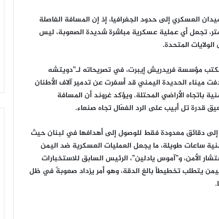
ميدان العسكري إلى حدود الجغرافيا، إذ إن المسافة الفاصلة
ومتر، تجعل أي عملية عسكرية مباشرة شديدة الصعوبة، ليس
الولايات المتحدة.
مكتب مؤسسة فريدريش إيبرت، في تصريحاته لـ”دويتشه
هدفت ميناء الحديدة اليمني قد أسفرت عن تدمير آلاف الأطنان
ة باتجاه الأراضي المحتلة. ويؤكد غروند أن المسافة
ق قدرة تل أبيب على الرد الفعّال تجاه صنعاء.
ج إلى دقائق معدودة فقط للوصول إلى أهدافها في لبنان حيث
نية ساعات طويلة، ما يجعل العمليات العسكرية ضد اليمن
زامل
||
تشار الأمن، و”آموس يادلين”، الرئيس السابق للاستخبارات
«
يمن يتطلب تخطيطاً بالغ الدقة، وهو أمر يزداد صعوبةً في ظل
يا
.
رسول
الله
»
اسي الأعلى