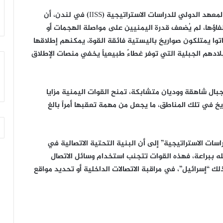
أرب
أكتوبر 11, 2021
من جانبه، كتب “فابيان هينز”، المحلل العسكري في المعهد الدولي للدراسات الاستراتيجية (IISS) في لندن، أن
زامل || « يا رسول الله »
فاؤها، لم يُضعف قدرة اليمنيين على مواصلة الهجمات أو
اتوا يمتلكون صواريخ باليستية فائقة القوة، يمكنهم إطلاقها
دهم الجبلية التي توفر غطاءً طبيعياً يخفي منصات الإطلاق
 جبال شاهقة ووديان متشابكة، تمنح القوات اليمنية مزايا
 في تلك المناطق، ما يجعل من مهمة تعقبها أمراً بالغ
اسات الاستراتيجية” إلى أن البنية التحتية الاتصالية في
الله ببراعة، فهذه القوات تتجنب استخدام وسائل الاتصال
ذلك “إسرائيل”، في مراقبة الاتصالات الداخلية أو تحديد مواقع