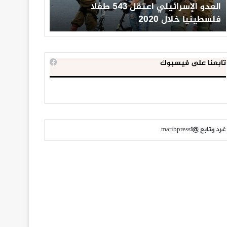
العدو الإسرائيلي اعتقل 543 طفلا
الداخلية ال
فلسطينيا خلال 2020
للإخوان الم
تابعنا على فيسبوك
غرد وتابع @maribpress1