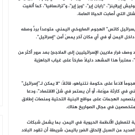
يش إيرلاينز”، “رايان إير”، “ويز إير”، و”ترانسافيا”، كما أُلغيت
شلل التي أصابت الحياة العامة.
سرائيل كاتس” الهجوم الصاروخي اليمني، متوعداً بردٍّ وصفه
داخل اليمن أو في أي مكان آخر يمسّ أمن “إسرائيل”.
د وصف فرار ملايين الإسرائيليين إلى الملاجئ بعد مرور أكثر من
 معتبراً هذا المشهد دليلاً صارخاً على غياب الجاهزية
ماً لاذعاً على حكومة نتنياهو، قائلاً: “لا يمكن لـ”إسرائيل”
 في كارثة مروّعة، أو أن يستمر في شلّ الاقتصاد”، ودعا
ً بتصعيد الهجمات على مواقع البنية التحتية ومنصات إطلاق
لمتخصصين في مجال الصواريخ هناك.
ة لتعطيل الأنظمة الحيوية في اليمن، بما يشمل شبكات
 العديد من السبل لإلحاق الضرر باليمن، شريطة أن تقود البلاد