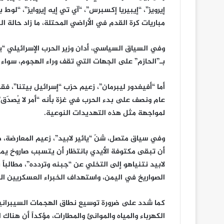
إيرويز”، “إيبيريا إكسبرس”، “آي تي إيه إيروايز”، “لوط بول
مباريات كرة القدم في الأراضي المحتلة، ما زاد حالة ال
وفي السياق السياسي، أدان وزير الحرب الإسرائيلي “ي
بـ”الحازم” على الجهات التي تقف وراء الهجوم، سواء 
أما “أفيغدور ليبرمان”، زعيم حزب “إسرائيل بيتنا”، فق
عام ونصف على بدء الحرب في غزة بأنه “أمر لا يُصدّق”،
لمواجهة مثل هذه التهديدات النوعية.
وفي سياق متصل، شنّ “يائير لابيد”، زعيم المعارضة، هجو
أن تبقى مكتوفة الأيدي بانتظار أن يتسبب صاروخ يمني
لابيد نتنياهو إلى التخلي عن “جبنه وتردده”، مطالبا
الصواريخ في اليمن، واستهداف الخبراء العسكريين ا
كما شدد على ضرورة توسيع نطاق الهجمات السيبراني
الكهرباء والمياه والموانئ والمطارات، مؤكداً أن هناك