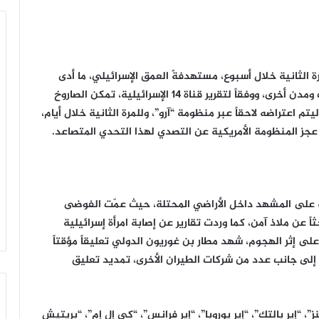
ة الثانية خلال أسبوع، مستهدفةً العمق الإسرائيلي، ما أدى
إلى دويّ صافرات الإنذار في القدس المحتلة وتل أبيب ومدن أخرى، ووفقاً لتقرير قناة 14 الإسرائيلية، تمكن الصاروخ
تم اعتراضه لاحقاً عبر منظومة “آرو”، وللمرة الثانية خلال أيام،
 عجز المنظومة الأمريكية عن التصدي لهذا التحدي المتصاعد.
 على المشهد داخل الأراضي المحتلة، حيث عمّت الفوضى
ً عن ملاذ آمن، كما وردت تقارير عن إصابة امرأة إسرائيلية
على إثر الهجوم، شهد مطار بن غوريون الدولي تعليقاً مؤقتاً
ة، إلى جانب عدد من شركات الطيران الأخرى، تمديد تعليق
، “إير بالتك”، “إير يوروبا”، “إير فرانس”، “كي إل إم”، “بريتيش