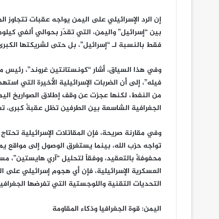
إن الرد الإسرائيلي على اليمن يواجه عقبات تتجاوز ال
بين “إسرائيل” واليمن، التي تقدّر بحوالي ألفي كيل
فقط بالنسبة لـ “إسرائيل”، بل حتى لشريكتها الكبرى 
وفي هذا السياق، أشار “كونستانتين غروند”، رئيس 
فيله”، إلى أن الضربات الإسرائيلية الأخيرة التي است
من النفط، لكنها عجزت عن وقف إطلاق الصواريخ اليمني
الجغرافية الشاسعة بين الطرفين تظل عقبةً كبرى، تعي
وفي مقارنة صريحة، فإن المقاتلات الإسرائيلية تحتا
تواجه حزب الله، بينما يستغرق الوصول إلى مواقع يم
اجتماع
موسع
محفوفةً بالتعقيد، ووفقاً لتحليل “آري هايستين”، مس
برئاسة
العسكرية الإسرائيلية، فإن أي هجوم إسرائيلي على ال
عضو
التحديات التقنية واللوجستية التي تفرضها الجغرافيا
السياسي
الأعلى
يناير 10, 2023
الزايدي
اليمن: قوة الجغرافيا وذكاء المقاومة
اجتماع موسع برئاسة عضو السي
يناقش