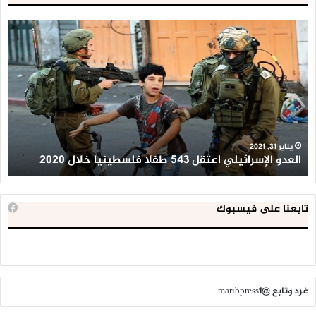
العدو
الد
الإسرائيلي
ال
اعتقل
تع
543
إح
طفلا
‘م
فلسطينيا
كبي
خلال
للإ
2020
ال
ا
يناير 31, 2021
العدو الإسرائيلي اعتقل 543 طفلا فلسطينيا خلال 2020
ا
تابعنا على فيسبوك
غرد وتابع @maribpress1