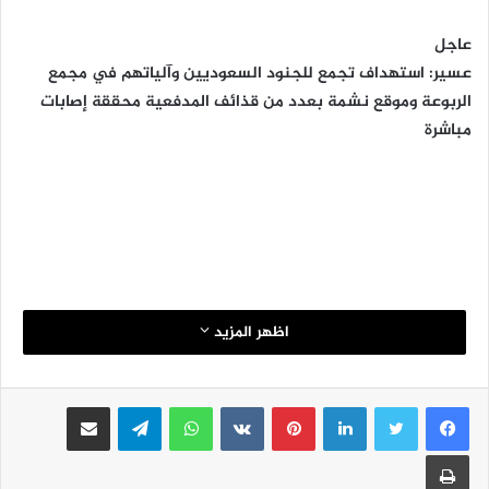
عاجل
عسير: استهداف تجمع للجنود السعوديين وآلياتهم في مجمع
الربوعة وموقع نشمة بعدد من قذائف المدفعية محققة إصابات
مباشرة
اظهر المزيد
لينكدإن
بينتيريست
واتساب
تيلقرام
مشاركة عبر البريد
طباعة