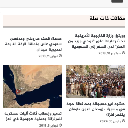
مقالات ذات صلة
رويترز: وزارة الخارجية الأمريكية
صعدة: قصف صاروخي ومدفعي
تحث رعاياها على “توخي مزيد من
سعودي على منطقة الرقة التابعة
الحذر” لدى السفر إلى السعودية
لمديرية حيدان
سبتمبر 18, 2019
فبراير 11, 2018
حشود غير مسبوقة بمحافظة حجة
في مسيرات (رمضان اليمن طوفان
تدمير وإعطاب ثلاث آليات عسكرية
ينتصر لغزة)
للمرتزقة بعملية هجومية في تعز
مارس 15, 2024
فبراير 8, 2018