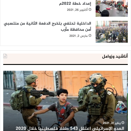
إعداد خطة 2022م
أكتوبر 26, 2021
الداخلية تحتفي بتخرج الدفعة الثانية من منتسبي
أمن محافظة مأرب
مارس 2, 2021
أناشيد وزوامل
العدو
الد
الإسرائيلي
ال
اعتقل
تع
543
إح
طفلا
‘م
فلسطينيا
كبي
خلال
للإ
2020
ال
ا
يناير 31, 2021
العدو الإسرائيلي اعتقل 543 طفلا فلسطينيا خلال 2020
ا