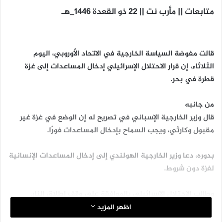
متابعات || مأرب نت || 22 ذو القعدة 1446_ه‍ـ
قالت مفوضة السياسة الخارجية في الاتحاد الأوروبي، اليوم
الثلاثاء، إن قرار الاحتلال الإسرائيلي إدخال المساعدات إلى غزة
قطرة في بحر.
من جانبه
قال وزير الخارجية الإسباني في تصريح له إن الوضع في غزة غير
مقبول وكارثي، ويجب السماح بإدخال المساعدات فورًا.
بدوره، دعا وزير الخارجية الهولندي إلى إدخال المساعدات الإنسانية
لغزة دون شروط.
وطالب الاحتلال الإسرائيلي بالموافقة على وقف إطلاق النار،
مستنكرًا في الوقت نفسه، توسع المستوطنات بالضفة الغربية.
اظهر المزيد