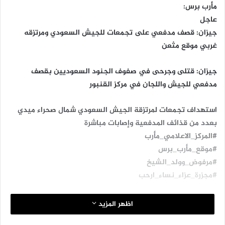
مأرب برس:
عاجل
جيزان: قصف مدفعي على تجمعات للجيش السعودي ومرتزقه
غربي موقع مثعن
جيزان: قتلى وجرحى في صفوف الجنود السعوديين بقصف
مدفعي للجيش واللجان في مركز القنبور
استهداف تجمعات لمرتزقة الجيش السعودي شمال صحراء ميدي
بعدد من قذائف المدفعية وإصابات مباشرة
#المركز_الاعلامي_مأرب
#موقع_مأرب_برس
#مرفوض_وولد_الشيخ
#مجزرة_عزاء_نساء_ارحب
اظهر المزيد