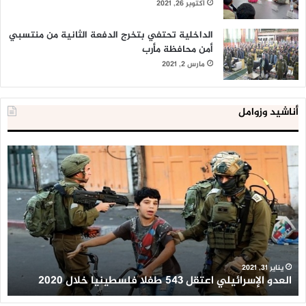
أكتوبر 26, 2021
الداخلية تحتفي بتخرج الدفعة الثانية من منتسبي
أمن محافظة مأرب
مارس 2, 2021
أناشيد وزوامل
العدو
الد
الإسرائيلي
ال
اعتقل
تع
543
إح
طفلا
‘م
فلسطينيا
كبي
خلال
للإ
2020
ال
ا
يناير 31, 2021
العدو الإسرائيلي اعتقل 543 طفلا فلسطينيا خلال 2020
ا