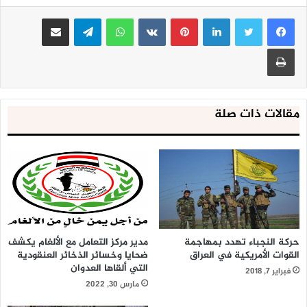
لينكدإن
بينتيريست
واتساب
تيلقرام
مشاركة عبر البريد
طباعة
مقالات ذات صلة
حركة النجباء تهدد بمهاجمة
مدير مركز التعامل مع الألغام يكشف
القوات الأمريكية في العراق
ضحايا وخسائر الذخائر العنقودية
التي ألقاها العدوان
فبراير 7, 2018
مارس 30, 2022