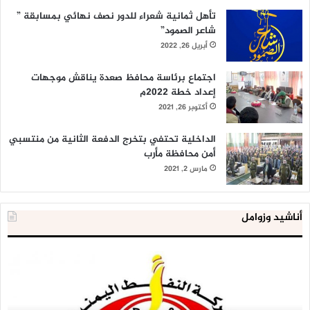
تأهل ثمانية شعراء للدور نصف نهائي بمسابقة ”
شاعر الصمود”
أبريل 26, 2022
اجتماع برئاسة محافظ صعدة يناقش موجهات
إعداد خطة 2022م
أكتوبر 26, 2021
الداخلية تحتفي بتخرج الدفعة الثانية من منتسبي
أمن محافظة مأرب
مارس 2, 2021
أناشيد وزوامل
شركة
الع
النفط
ال
تحذر
يع
من
لإق