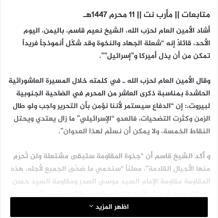
متابعات || مأرب نت || 11 محرم 1447هـ
أشاد الأمين العام لحزب الله، الشيخ نعيم قاسم، باليمن، اليوم
الأحد، قائلًا إنه “شعلة الجهاد والنخوة وقد شكّل أنموذجاً فريداً
تمكن من أن يذل أميركا و”إسرائيل””.
وقال الأمين العام لحزب الله ـ في كلمته خلال المسيرة العاشورائية
الحاشدة بمناسبة ذكرى العاشر من المحرم في الضاحية الجنوبية
لبيروت،: إن “الدفاع سيستمر لأننا نؤمن بأن التحرير واجب ولو طال
الزمن وكثرت التضحيات، فالعدو “الإسرائيلي” ما زال يعتدي ويحتل
النقاط الخمسة، ولا يمكن أن نسلّم لهذا العدوان”.
و أكد الشيخ قاسم أن “جذوة المقاومة ستبقى مشتعلة ولن تُحرَم
منها الأجيال القادمة”، معلناً “سنحمي ما ضحّى الجميع لأجله، هذه
المقاومة مقاومة الإمام السيد موسى الصدر ومقاومة السيد حسن
نصرالله سيد شهداء الأمة، إنا على العهد وإنا مستمرون”.
اظهر المزيد