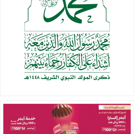
أهدافها.
كما توجه الشيخ قاسم إلى أبناء قطاع غزة، قائلاً “أنتم مع
مقاومتكم من أشرف الشعوب في العالم وخيرة أهل الأرض
وستبقى فلسطين لأهلها وسنبقى إلى جانبكم”.
وأشاد الشيخ قاسم باليمن، قائلا إنه “شعلة الجهاد والنخوة وقد
شكّل أنموذجاً فريداً تمكن من أن يذل أميركا و”إسرائيل””.
كذلك، لفت الأمين العام إلى أن “الحضور الواسع كان ملفتاً جداً هذا
العام، في المجالس والشوارع والمضائف واللطميات، وهو مميّز جداً
و يعتبر الأفضل بين الأعوام السابقة”.