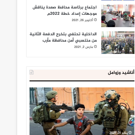
اجتماع برئاسة محافظ صعدة يناقش
موجهات إعداد خطة 2022م
أكتوبر 26, 2021
الداخلية تحتفي بتخرج الدفعة الثانية
من منتسبي أمن محافظة مأرب
مارس 2, 2021
أناشيد وزوامل
العدو
الداخلية
الإسرائيلي
المصرية
اعتقل
تعلن
543
إحباط
طفلا
‘مخطط
فلسطينيا
كبير’
خلال
للإخوان
يناير 31, 2021
يوليو 23, 2020
2020
المسلمين