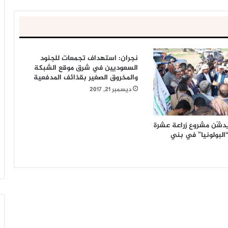
نجران: استهداف تجمعات للجنود
السعوديين في شرق موقع الشبكة
والمخروق الصغير بقذائف المدفعية
ديسمبر 21, 2017
يدشّن مشروع زراعة عشرة
“البولونيا” في بني