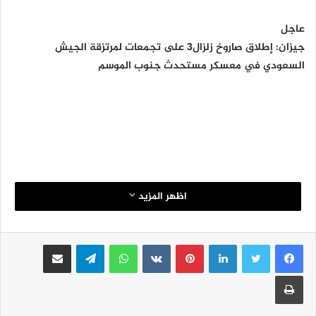
عاجل
جيزان: إطلاق صاروخ زلزال3 على تجمعات لمرتزقة الجيش
السعودي في معسكر مستحدث جنوب الموسم
اظهر المزيد
لينكدإن
بينتيريست
واتساب
تيلقرام
مشاركة عبر البريد
طباعة