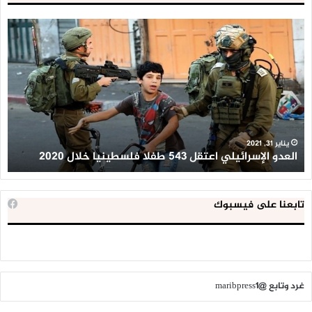
العدو
الد
الإسرائيلي
ال
اعتقل
تع
543
إح
طفلا
‘م
فلسطينيا
كبي
خلال
للإ
2020
ال
ا
يناير 31, 2021
العدو الإسرائيلي اعتقل 543 طفلا فلسطينيا خلال 2020
ا
تابعنا على فيسبوك
غرد وتابع @maribpress1