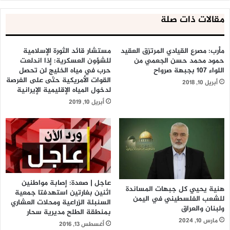
مقالات ذات صلة
مأرب: مصرع القيادي المرتزق العقيد
مستشار قائد الثورة الإسلامية
حمود محمد حسن الجعمي من
للشؤون العسكرية: إذا اندلعت
اللواء 107 بجبهة صرواح ‎
حرب في مياه الخليج لن تحصل
القوات الأمريكية حتّى على الفرصة
أبريل 10, 2018
لدخول المياه الإقليمية الإيرانية
أبريل 10, 2019
عاجل | صعدة: إصابة مواطنين
هنية يحيي كل جبهات المساندة
اثنين بغارتين استهدفتا جمعية
للشعب الفلسطيني في اليمن
السنبلة الزراعية ومحلات العشاري
ولبنان والعراق
بمنطقة الطلح مديرية سحار
مارس 10, 2024
أغسطس 13, 2016