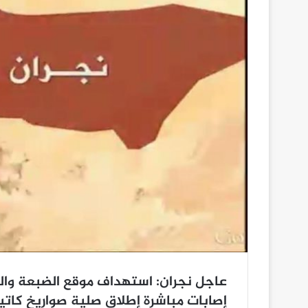
عاجل نجران: استهداف موقع الضبعة وال
إصابات مباشرة إطلاق صلية صواريخ كات