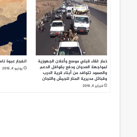
انفجار عبوة نا
ذمار :لقاء قبلي موسع وأعلان الجهوزية
لمواجهة العدوان ودفع بقوافل الدعم
يونيو 4, 2016
والصمود تتوافد من أبناء قرية الدرب
وقبائل مديرية المنار للجيش واللجان
فبراير 4, 2016