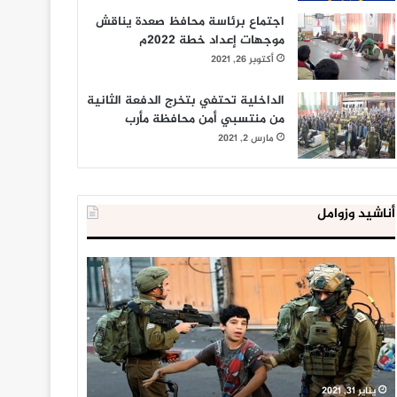
اجتماع برئاسة محافظ صعدة يناقش
موجهات إعداد خطة 2022م
أكتوبر 26, 2021
الداخلية تحتفي بتخرج الدفعة الثانية
من منتسبي أمن محافظة مأرب
مارس 2, 2021
أناشيد وزوامل
العدو
الداخلية
الإسرائيلي
المصرية
اعتقل
تعلن
543
إحباط
طفلا
‘مخطط
فلسطينيا
كبير’
خلال
للإخوان
يناير 31, 2021
يوليو 23, 2020
2020
المسلمين