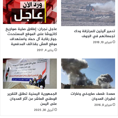
عاجل نجران: إطلاق صلية صواريخ
تدمير آليتين للمرتزقة ودك
كاتيوشا على الموقع المستحدث
تجمعاتهم في الجوف
جوار رقابة آل حماد واستهداف
فبراير 10, 2018
موقع العش بقذائف المدفعية
يناير 4, 2017
صعدة :قصف صاروخي وغارات
الجمهورية اليمنية تطلق التقرير
لطيران العدوان
الوطني العاشر عن آثار العدوان
على اليمن
فبراير 8, 2016
أبريل 30, 2025