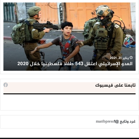
العدو
الد
الإسرائيلي
ال
اعتقل
تع
543
إح
طفلا
‘م
فلسطينيا
كبي
خلال
للإ
2020
ال
ا
يناير 31, 2021
العدو الإسرائيلي اعتقل 543 طفلا فلسطينيا خلال 2020
ا
تابعنا على فيسبوك
غرد وتابع @maribpress1