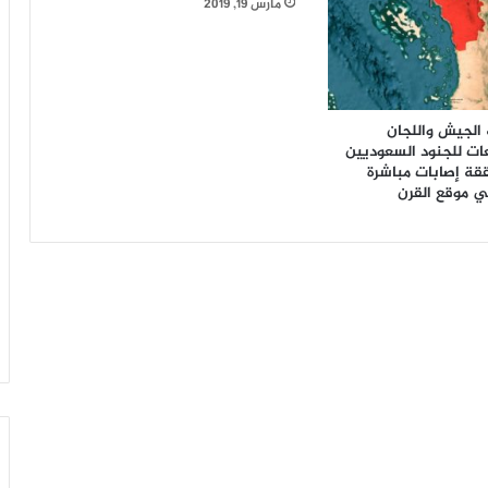
مارس 19, 2019
الجيش واللجان
ت للجنود السعوديين
قة إصابات مباشرة
 موقع القرن