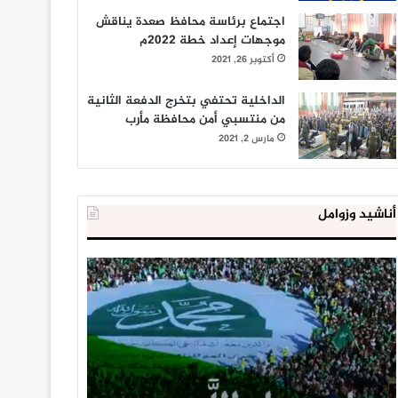
اجتماع برئاسة محافظ صعدة يناقش
موجهات إعداد خطة 2022م
أكتوبر 26, 2021
الداخلية تحتفي بتخرج الدفعة الثانية
من منتسبي أمن محافظة مأرب
مارس 2, 2021
أناشيد وزوامل
العدو
الداخلية
الإسرائيلي
المصرية
اعتقل
تعلن
543
إحباط
طفلا
‘مخطط
فلسطينيا
كبير’
خلال
للإخوان
يناير 31, 2021
يوليو 23, 2020
2020
المسلمين