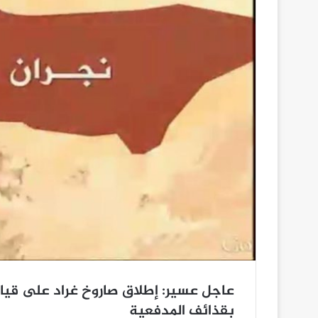
عاجل عسير: إطلاق صاروخ غراد على قياد
بقذائف المدفعية