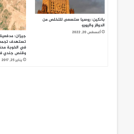
بانكين: روسيا ستسعى للتخلص من
الدولار واليورو
أغسطس 20, 2022
جيزان: مدفعية 
تستهدف تجمعا
في الخوبة محق
وقنص جندي في
يناير 25, 2017