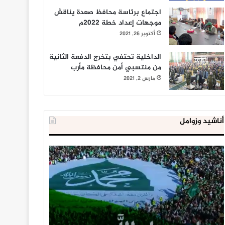
اجتماع برئاسة محافظ صعدة يناقش
موجهات إعداد خطة 2022م
أكتوبر 26, 2021
الداخلية تحتفي بتخرج الدفعة الثانية
من منتسبي أمن محافظة مأرب
مارس 2, 2021
أناشيد وزوامل
العدو
الداخلية
الإسرائيلي
المصرية
اعتقل
تعلن
543
إحباط
طفلا
‘مخطط
فلسطينيا
كبير’
خلال
للإخوان
يناير 31, 2021
يوليو 23, 2020
2020
المسلمين