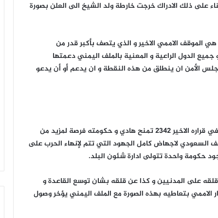
ناء على ذلك الادراك خرجت خارطة ولد الشيخ الى العلن بصورة
ي الموقف الاممي الاخير و الذي يتصف بأكبر قدر من
 جميع الدول الراعية و المعنية بالملف اليمني دعمتها
جلس الأمن ان ينطلق من هذه النقطة و ان يدعم أو أن يدعو
و قال: المرونة غير المقبولة التي ابداها مجلس الامن في قراره الاخير 2342 تمنح هادي و حكومته فرصة لمزيد من
الف السعودي لاجهاض كامل الجهود التي تتم لإنهاء الحرب على
ود حكومة واحدة تتولى ادارة شئون البلد.
عن قلقه على المدنيين و كذا عن قلقه بشان توسع القاعدة و
ار الاممي بتعاطيه بهذه الصورة مع الملف اليمني يؤخر وصول