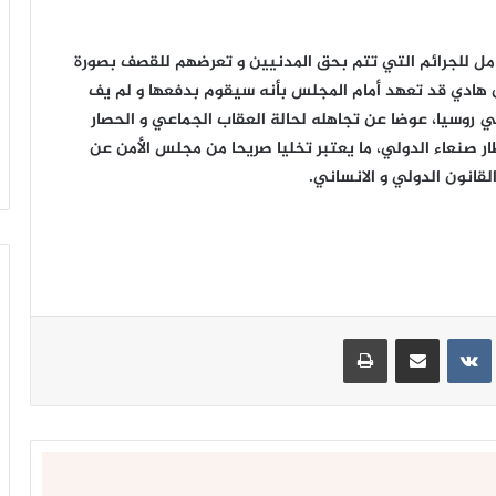
امل للجرائم التي تتم بحق المدنيين و تعرضهم للقصف بصورة
ن هادي قد تعهد أمام المجلس بأنه سيقوم بدفعها و لم يف
 400 مليار ريال طبعت في روسيا، عوضا عن تجاهله لحالة العقاب الجماعي و الحصار
ر صنعاء الدولي، ما يعتبر تخليا صريحا من مجلس الأمن عن
لقانون الدولي و الانساني.
زامل
ينتيريست
مشاركة عبر البريد
طباعة
||
«
يا
رسول
الله
»
اسي الأعلى