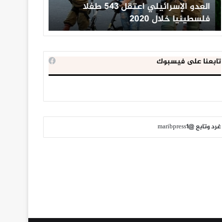
العدو الإسرائيلي اعتقل 543 طفلا
الداخلية ال
فلسطينيا خلال 2020
للإخوان الم
تابعنا على فيسبوك
غرد وتابع @maribpress1