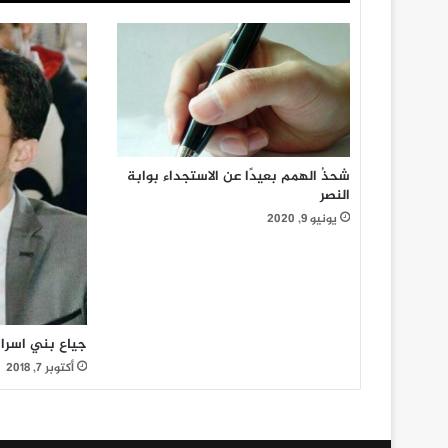
 في البقع》أداء /
الزايدي يناقش أوضاع محافظة م
أوضاع
وإحتياجاتها
محافظة
مأرب
وإحتياجاتها
شحذُ الهمم بعيدًا عن الاستجداء بوابة
النصر
يونيو 9, 2020
جياع بني اسرائ
أكتوبر 7, 2018