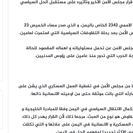
ار مجلس الأمن الأخير وتأثيره على مستقبل الحل السياسي
اعتبر المحلل السياسي عبد الوهاب الشرفي أن القرار الاممي 2342 الخاص باليمن، و الذي صدر مساء الخميس 23
جلس الامن عن تحمل مسئولياته و اهماله المقصود للحالة
جة الحرب التي تدور منذ عامين على رؤوس المدنيين.
رة من مجلس الأمن في تغطية العمل العسكري الذي يشن على
وارثه التي باتت موثقة حتى من اوعيته الانسانية ذاتها.
ال الانتقال السياسي في اليمن وفقا للمبادرة الخليجية و
فاوض هو نوع من العبث. مرجعا ذلك لأن القرار يهدر كل ذلك
العسكرية و الانسانية في اليمن على علاتها و التي تكللت
سي الاكثر تحديدا لمفهوم الحل في اليمن.