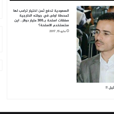
أرب
أكتوبر 11, 2021
زامل || « يا رسول الله »
السعودية تدفع ثمن اختيار ترامب لها
كمحطة اولى في جولته الخارجية
صفقات اسلحة بـ300 مليار دولار.. اين
ستستخدم الاسلحة؟
مايو 15, 2017
يل !!