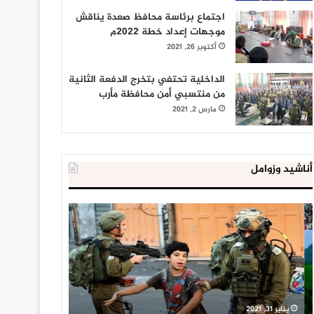
اجتماع برئاسة محافظ صعدة يناقش
موجهات إعداد خطة 2022م
أكتوبر 26, 2021
الداخلية تحتفي بتخرج الدفعة الثانية
من منتسبي أمن محافظة مأرب
مارس 2, 2021
أناشيد وزوامل
العدو
الداخلية
الإسرائيلي
المصرية
اعتقل
تعلن
543
إحباط
طفلا
‘مخطط
فلسطينيا
كبير’
خلال
للإخوان
يناير 31, 2021
يوليو 23, 2020
2020
المسلمين