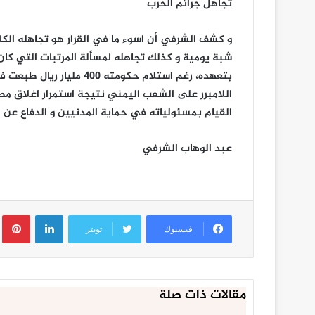
تجاهل جرائم الحرب
و كشف الشرفي أن اسوء ما في القرار هو تجاهله الك
شبة يومية و كذلك تجاهله لمسألة المرتبات التي كا
بتعهده، رغم استلام حكومته
اللامبرر على الشعب اليمني نتيجة استمرار اغلاق مطا
القيام بمسئولياته في حماية المدنيين و الدفاع عن ا
عبد الوهاب الشرفي
اجتماع
لينكدإن
ب
موسع
فيسبوك
تويتر
برئاسة
عضو
السياسي
الأعلى
مقالات ذات صلة
يناير 10, 2023
الزايدي
اجتماع موسع برئاسة عضو السي
يناقش