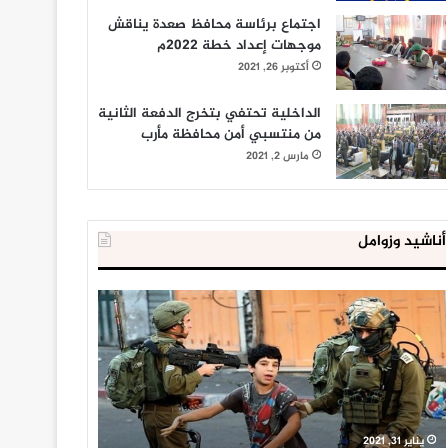
اجتماع برئاسة محافظ صعدة يناقش
موجهات إعداد خطة 2022م
أكتوبر 26, 2021
الداخلية تحتفي بتخرج الدفعة الثانية
من منتسبي أمن محافظة مأرب
مارس 2, 2021
أناشيد وزوامل
العدو
الداخلية
الإسرائيلي
المصرية
اعتقل
تعلن
543
إحباط
طفلا
‘مخطط
فلسطينيا
كبير’
خلال
للإخوان
يناير 31, 2021
يوليو 23, 2020
2020
المسلمين