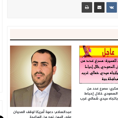
ينتيريست
مشاركة عبر البريد
طباعة
كري: مصرع عدد من
السعودي خلال إحباط
باتجاه ميدي شمالي غرب
عبدالسلام: دعوة أمريكا لوقف العدوان
على اليمن نوع من المزايدة