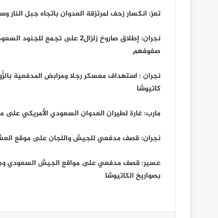
تعز: انكسار زحف لمرتزقة العدوان باتجاه جبل النا
نجران: إطلاق صاروخ زلزال2 على ت
صفوفهم
نجران : استهداف معسكر رجلا ومرابض المدفعية بالز
كاتيوشا
مارب: غارة لطيران العدوان السعودي الأمريكي على م
نجران: قصف مدفعي للجيش واللجان على موقع العش 
عسير: قصف مدفعي على مواقع الجيش السعودي وم
بصواريخ الكاتيوشا