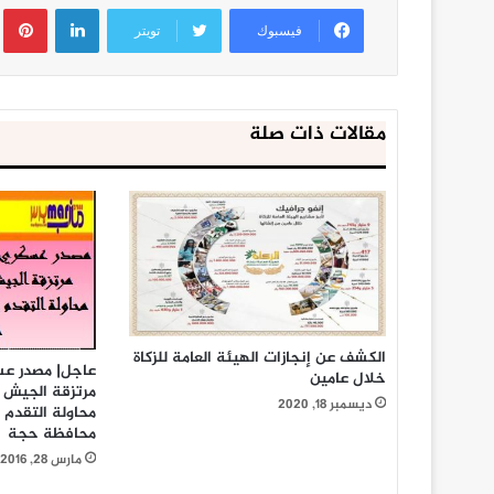
لينكدإن
ب
فيسبوك
تويتر
مقالات ذات صلة
الكشف عن إنجازات الهيئة العامة للزكاة
عاجل| مصدر عس
خلال عامين
مرتزقة الجيش 
ديسمبر 18, 2020
محاولة التقدم 
محافظة حجة
مارس 28, 2016