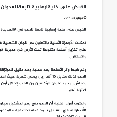
القبض على خليةارهابية تابعةللعدوان 
فبراير 25, 2017
القبض على خلية إرهابية تابعة للعدو في #الحديدة
تمكنت الأجهزة الأمنية بالتعاون مع اللجان الشعبي
على تخزين أسلحة متنوعة تحت الأرض في مديرية #بي
والاستقرار.
وتم ضبط وكر الأسلحة بعد عملية رصد دقيق للمرتزقة
العدو لذلك مقابل 15 ألف ريال يمني شه
وعياش ومحمد علوان المُكلفين من العدو لإخلال أم
اعترافاتهم.
واعترف أفراد الخلية أن العدو دفع بهم لتشكيل مجا
#أنصارالله في الساحل بالمحافظة تحت قيادة المدعو