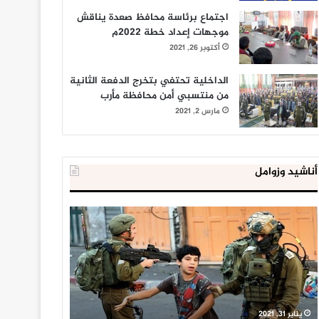
اجتماع برئاسة محافظ صعدة يناقش
موجهات إعداد خطة 2022م
أكتوبر 26, 2021
الداخلية تحتفي بتخرج الدفعة الثانية
من منتسبي أمن محافظة مأرب
مارس 2, 2021
أناشيد وزوامل
العدو
الداخلية
الإسرائيلي
المصرية
اعتقل
تعلن
543
إحباط
طفلا
‘مخطط
فلسطينيا
كبير’
خلال
للإخوان
يناير 31, 2021
يوليو 23, 2020
2020
المسلمين