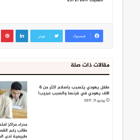
السبت 25/2/2017
لينكدإن
ب
فيسبوك
تويتر
مقالات ذات صلة
طفل يهودي يتسبب باسلام اكثر من 6
الاف يهودي في فرنسا والسبب عجيب!
يونيو 11, 2017
مدراء مراكز امت
طالب رغم القص
طبيعية لدى ال