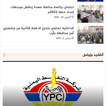
اجتماع برئاسة محافظ صعدة يناقش موجهات
إعداد خطة 2022م
أكتوبر 26, 2021
الداخلية تحتفي بتخرج الدفعة الثانية من منتسبي
أمن محافظة مأرب
مارس 2, 2021
أناشيد وزوامل
شركة
الع
النفط
ال
تحذر
يع
من
لإق
خطورة
9
تخزين
آلا
المشتقات
وح
النفطية
اس