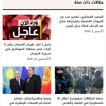
مقالات ذات صلة
المصدر العسكري: تفجير عدد من
العبوات الناسفة بالمرتزقة خلال
صد الزحف قبالة جبل قيس
مارس 5, 2019
عاجل | تعز: طيران العدوان يشن 3
غارات على منطقة السوفتيل في
مديرية الحوبان
أغسطس 21, 2016
حملة اعتقالات صهيونية تطال 21
روسيا وطاجيكستان تعلنان
فلسطينيا في الضفة والقدس
استخدام العملات الوطنية في