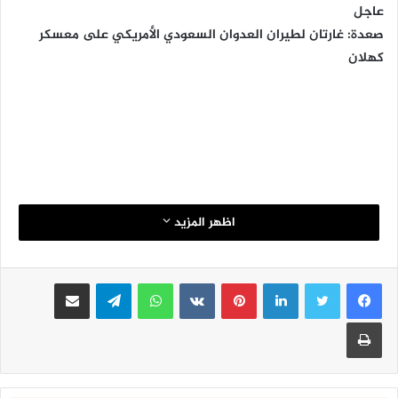
عاجل
صعدة: غارتان لطيران العدوان السعودي الأمريكي على معسكر
كهلان
اظهر المزيد
لينكدإن
بينتيريست
واتساب
تيلقرام
مشاركة عبر البريد
طباعة