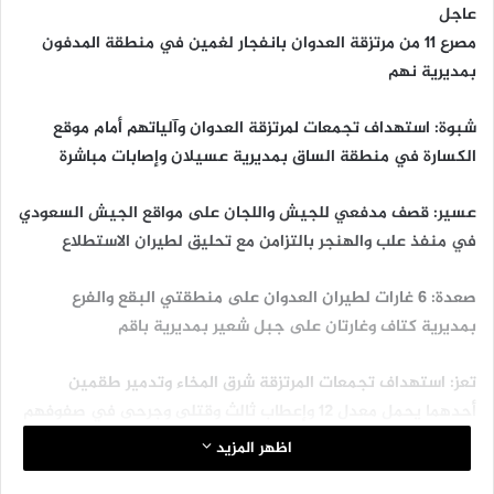
عاجل
مصرع 11 من مرتزقة العدوان بانفجار لغمين في منطقة المدفون
بمديرية نهم
شبوة: استهداف تجمعات لمرتزقة العدوان وآلياتهم أمام موقع
الكسارة في منطقة الساق بمديرية عسيلان وإصابات مباشرة
عسير: قصف مدفعي للجيش واللجان على مواقع الجيش السعودي
في منفذ علب والهنجر بالتزامن مع تحليق لطيران الاستطلاع
صعدة: 6 غارات لطيران العدوان على منطقتي البقع والفرع
بمديرية كتاف وغارتان على جبل شعير بمديرية باقم
تعز: استهداف تجمعات المرتزقة شرق المخاء وتدمير طقمين
أحدهما يحمل معدل 12 وإعطاب ثالث وقتلى وجرحى في صفوفهم
اظهر المزيد
تعز: طيران العدوان يشن غارة على منطقة حوزان بمديرية ذباب