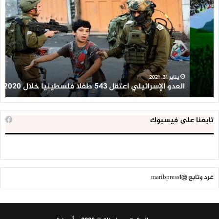
الإسرائيلي
ال
اعتقل
تع
543
إح
طفلا
‘م
فلسطينيا
كبي
خلال
للإ
2020
ال
ا
يناير 31, 2021
العدو الإسرائيلي اعتقل 543 طفلا فلسطينيا خلال 2020
ا
تابعنا على فيسبوك
غرد وتابع @maribpress1