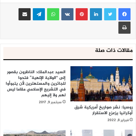
لينكدإن
بينتيريست
واتساب
تيلقرام
مشاركة عبر البريد
طباعة
مقالات ذات صلة
السيد عبدالملك: الناظرون بقصور
إلى “الولاية الإلهية” فتحوا
للجائرين والمستهترين لأن يتبوأوا
في التشريع الإسلامي مقاما ليس
لهم ولا إليهم
سبتمبر 9, 2017
روسيا: نشر صواريخ أمريكية شرق
أوكرانيا يزعزع الاستقرار
فبراير 8, 2022