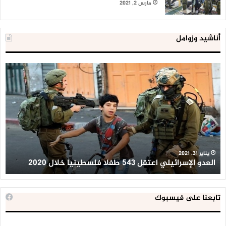
مارس 2, 2021
أناشيد وزوامل
العدو
الد
الإسرائيلي
ال
اعتقل
تع
543
إح
طفلا
‘م
فلسطينيا
كبي
خلال
للإ
2020
ال
ا
يناير 31, 2021
العدو الإسرائيلي اعتقل 543 طفلا فلسطينيا خلال 2020
ا
تابعنا على فيسبوك