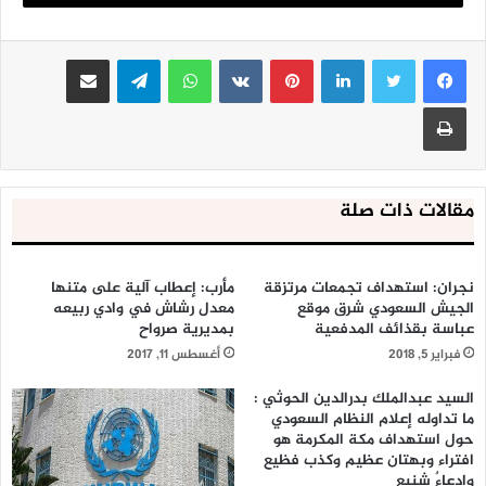
تعز: طيران العدوان يشن غارة على منطقة حوزان بمديرية ذباب
لينكدإن
بينتيريست
واتساب
تيلقرام
مشاركة عبر البريد
طباعة
مقالات ذات صلة
نجران: استهداف تجمعات مرتزقة
مأرب: إعطاب آلية على متنها
الجيش السعودي شرق موقع
معدل رشاش في وادي ربيعه
عباسة بقذائف المدفعية
بمديرية صرواح
فبراير 5, 2018
أغسطس 11, 2017
السيد عبدالملك بدرالدين الحوثي :
ما تداوله إعلام النظام السعودي
حول استهداف مكة المكرمة هو
افتراء وبهتان عظيم وكذب فظيع
وادعاءٌ شنيع