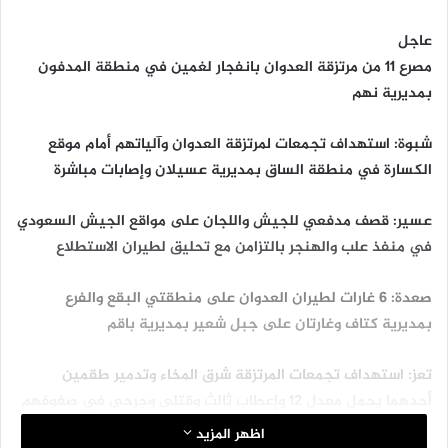
عاجل
مصرع 11 من مرتزقة العدوان بانفجار لغمين في منطقة المدفون
بمديرية نهم
شبوة: استهداف تجمعات لمرتزقة العدوان وآلياتهم أمام موقع
الكسارة في منطقة الساق بمديرية عسيلان وإصابات مباشرة
عسير: قصف مدفعي للجيش واللجان على مواقع الجيش السعودي
في منفذ علب والهنجر بالتزامن مع تحليق لطيران الاستطلاع
صعدة: 6 غارات لطيران العدوان على منطقتي البقع والفرع
بمديرية كتاف وغارتان على جبل شعير بمديرية باقم
تعز: استهداف تجمعات المرتزقة شرق المخاء وتدمير طقمين
أحدهما يحمل معدل 12 وإعطاب ثالث وقتلى وجرحى في صفوفهم
اظهر المزيد