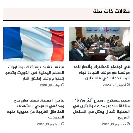
مقالات ذات صلة
في اجتماع للمشترك وأنصارالله:
فرنسا تشيد بإستئناف مشاورات
موقفنا هو موقف القيادة تجاه
السلام اليمنية في الكويت وتدعو
المستجدات في فلسطين
لإحترام وقف إطلاق النار
أكتوبر 28, 2023
يوليو 18, 2016
مصدر عسكري : مصرع أكثر من 16
عاجل | صعدة: قصف صاروخي
منافقا وتدمير مدرعة وآليتين في
ومدفعي سعودي يستهدف
العملية شمال يختل في الساحل
المناطق الغربية من مديرية منبه
الغربي
الحدودية
ديسمبر 19, 2017
سبتمبر 19, 2017