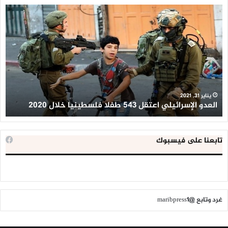
العدو
الد
الإسرائيلي
ال
اعتقل
تع
543
إح
طفلا
‘م
فلسطينيا
كبي
خلال
للإ
2020
ال
ا
يناير 31, 2021
العدو الإسرائيلي اعتقل 543 طفلا فلسطينيا خلال 2020
ا
تابعنا على فيسبوك
غرد وتابع @maribpress1