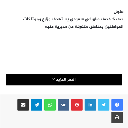
عاجل
صعدة: قصف صاروخي سعودي يستهدف مزارع وممتلكات
المواطنين بمناطق متفرقة من مديرية منبه
اظهر المزيد
لينكدإن
بينتيريست
واتساب
تيلقرام
مشاركة عبر البريد
طباعة