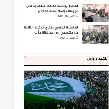
اجتماع برئاسة محافظ صعدة يناقش
موجهات إعداد خطة 2022م
أكتوبر 26, 2021
الداخلية تحتفي بتخرج الدفعة الثانية
من منتسبي أمن محافظة مأرب
مارس 2, 2021
أناشيد وزوامل
العدو
الداخلية
الإسرائيلي
المصرية
اعتقل
تعلن
543
إحباط
طفلا
‘مخطط
فلسطينيا
كبير’
خلال
للإخوان
يناير 31, 2021
يوليو 23, 2020
2020
المسلمين