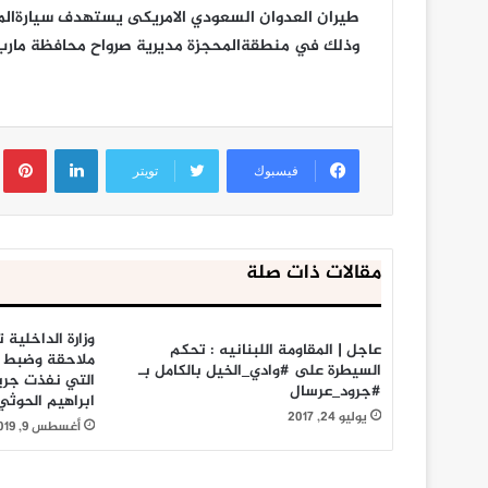
طيران العدوان السعودي الامريكى يستهدف سيارةالمو
وذلك في منطقةالمحجزة مديرية صرواح محافظة مارب
لينكدإن
ب
فيسبوك
تويتر
مقالات ذات صلة
وزارة الداخلية 
عاجل | المقاومة اللبنانيه : تحكم
ملاحقة وضبط أد
السيطرة على #وادي_الخيل بالكامل بـ
التي نفذت جري
#جرود_عرسال
ابراهيم الحوثي
يوليو 24, 2017
أغسطس 9, 2019