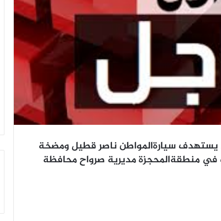
ى يستهدف سيارةالمواطن ناصر قطيل ومضخة
لك في منطقةالمحجزة مديرية صرواح محافظة