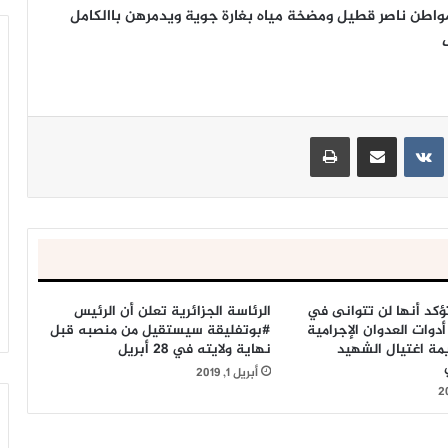
اطن ناصر قطيل ومضخة مياه بغارة جوية ويدمرهن باالكامل
ينتيريست
مشاركة عبر البريد
طباعة
تؤكد أنها لن تتوانى في
الرئاسة الجزائرية تعلن أن الرئيس
وات العدوان الإجرامية
#بوتفليقة سيستقيل من منصبه قبل
مة اغتيال الشهيد
نهاية ولايته في 28 أبريل
أبريل 1, 2019