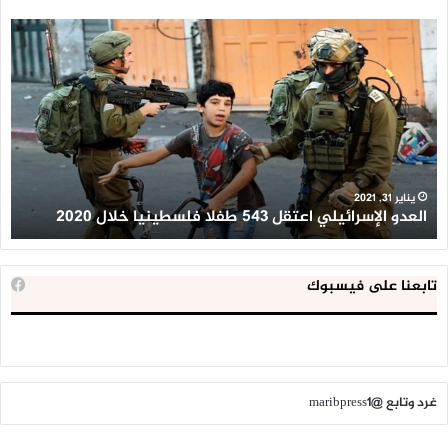
العدو
الد
الإسرائيلي
ال
اعتقل
تع
543
إح
طفلا
‘م
فلسطينيا
كبي
خلال
للإ
2020
ال
ا
يناير 31, 2021
العدو الإسرائيلي اعتقل 543 طفلا فلسطينيا خلال 2020
ا
تابعنا على فيسبوك
غرد وتابع @maribpress1