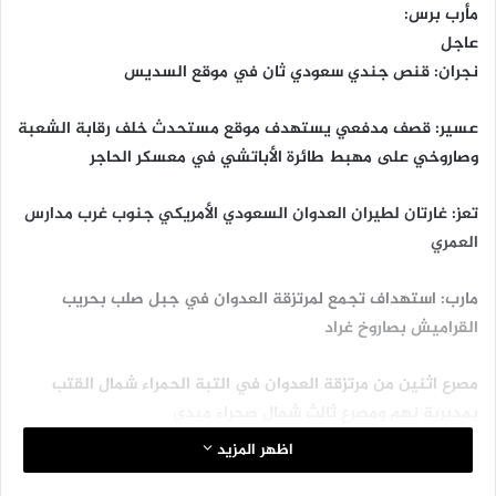
مأرب برس:
عاجل
نجران: قنص جندي سعودي ثان في موقع السديس
عسير: قصف مدفعي يستهدف موقع مستحدث خلف رقابة الشعبة
وصاروخي على مهبط طائرة الأباتشي في معسكر الحاجر
تعز: غارتان لطيران العدوان السعودي الأمريكي جنوب غرب مدارس
العمري
مارب: استهداف تجمع لمرتزقة العدوان في جبل صلب بحريب
القراميش بصاروخ غراد
مصرع اثنين من مرتزقة العدوان في التبة الحمراء شمال القتب
بمديرية نهم ومصرع ثالث شمال صحراء ميدي
#المركز_الاعلامي_مأرب
اظهر المزيد
#موقع_مأرب_برس