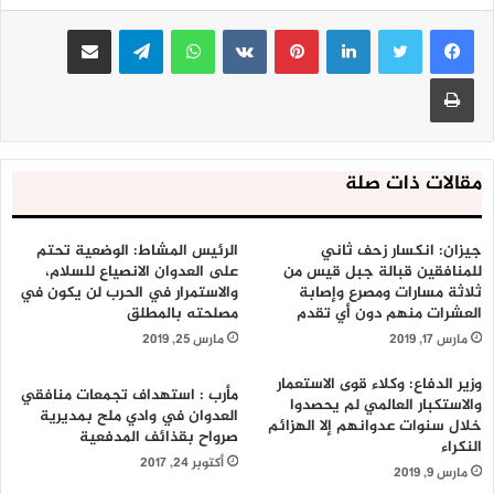
telegram.me/maribpress1
لينكدإن
بينتيريست
واتساب
تيلقرام
مشاركة عبر البريد
طباعة
مقالات ذات صلة
جيزان: انكسار زحف ثاني
الرئيس المشاط: الوضعية تحتم
للمنافقين قبالة جبل قيس من
على العدوان الانصياع للسلام،
ثلاثة مسارات ومصرع وإصابة
والاستمرار في الحرب لن يكون في
العشرات منهم دون أي تقدم
مصلحته بالمطلق
مارس 17, 2019
مارس 25, 2019
وزير الدفاع: وكلاء قوى الاستعمار
مأرب : استهداف تجمعات منافقي
والاستكبار العالمي لم يحصدوا
العدوان في وادي ملح بمديرية
خلال سنوات عدوانهم إلا الهزائم
صرواح بقذائف المدفعية
النكراء
أكتوبر 24, 2017
مارس 9, 2019