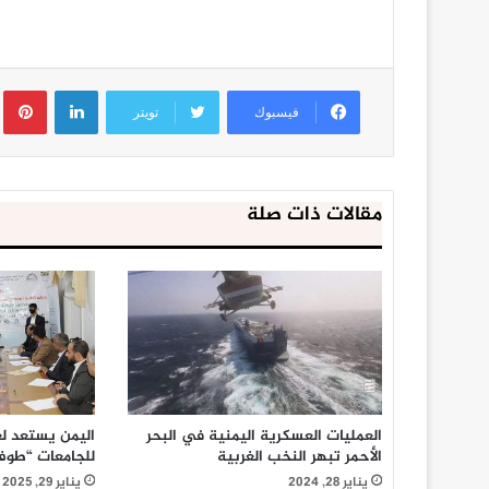
لينكدإن
ب
فيسبوك
تويتر
مقالات ذات صلة
العمليات العسكرية اليمنية في البحر
اليمن يستعد لع
الأحمر تبهر النخب الغربية
للجامعات “طوف
يناير 28, 2024
يناير 29, 2025