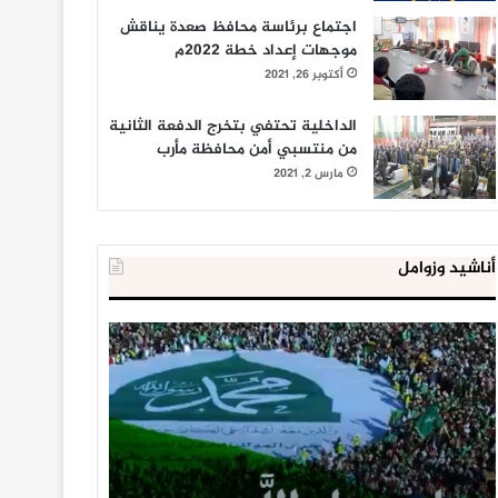
اجتماع برئاسة محافظ صعدة يناقش
موجهات إعداد خطة 2022م
أكتوبر 26, 2021
الداخلية تحتفي بتخرج الدفعة الثانية
من منتسبي أمن محافظة مأرب
مارس 2, 2021
أناشيد وزوامل
العدو
الداخلية
الإسرائيلي
المصرية
اعتقل
تعلن
543
إحباط
طفلا
‘مخطط
فلسطينيا
كبير’
خلال
للإخوان
يناير 31, 2021
يوليو 23, 2020
2020
المسلمين