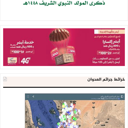
وحملت قبائل ريمة دول تحالف العدوان والمرتزقة المسئولية
الكاملة عن كل الجرائم التي ارتكبت بحق الشعب اليمني.مؤكدة أن
هذه الجرائم المروعة لن تسقط بالتقادم.
واستنكر البيان استمرار صمت المجتمع الدولي ومنظماته إزاء ما
يتعرض له اليمن من جرائم وحشية وحرب إبادة من قبل تحالف
العدوان.
وحذرت قبائل ريمة في بيانها الصادر عن اللقاء القبلي الامم
المتحدة من الاستمرار في التواطؤ مع العدوان الظالم والتدخل في
خرائط جرائم العدوان
شئون اليمن بشكل سلبي ومخزي كون وقوفها مع الجلاد
ضدالضحية يشجع على استمرار العدوان الغاشم ويعد مخالفة لكل
القوانين والمواثيق والاعراف الدولية والانسانية وتشجيعها
بمشروع الهيمنة والاستعمار الصهيو امريكي على مستوى المنطقة
والعالم.