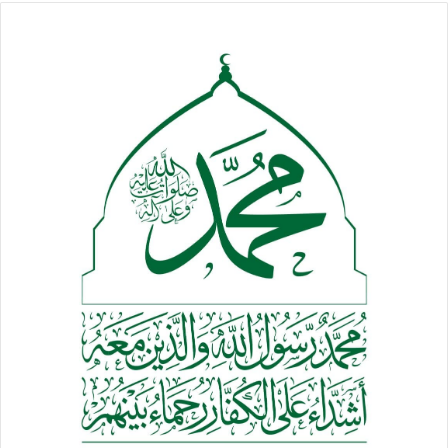
في مختلف مديريات المحافظة للتأكيد على براءة القبيلة من
الخونة والعملاء والمرتزقة الذين باعوا وطنهم وكرامتهم للعدوان
مقابل حفنة من المال المدنس فخسروا بذلك دينهم وعشائرهم
وانسانيتهم وكرامتهم ووطنهم.
ودعا المحافظ العمري كافة شرائح المجتمع الى التكاتف والوقوف
بحزم تجاه الخونة والمرجفين وتامين الجبهة الداخلية من امراض
النفوس والخلايا النائمة والرد على كل الاشاعات ومفتعلي
الازمات.لافتا ان محافظة ريمة بعيده كل البعد عن الصراعات
والخلافات ومايروج له ضعفاء النفوس ان ابناء ريمة يشاركون في
خلق زعزعة الامن والاستقرار الي جانب المرتزقة من ابناء عتمة
ماهي الا اشاعات هدفها ادخال المحافظة في مربعات الصراعات
والحرب
ودعا بيان صادر عن اللقاء كافة قبائل ريمة خاصة واليمن عامة إلى
الاصطفاف لمواجهة العدوان الذي ارتكب أبشع الجرائم بحق أبناء
الشعب اليمني وتدمير مقدراته ومكتسباته الوطنية.