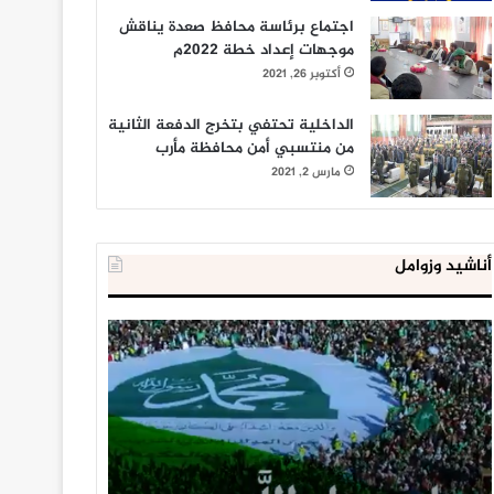
اجتماع برئاسة محافظ صعدة يناقش
موجهات إعداد خطة 2022م
أكتوبر 26, 2021
الداخلية تحتفي بتخرج الدفعة الثانية
من منتسبي أمن محافظة مأرب
مارس 2, 2021
أناشيد وزوامل
العدو
الداخلية
الإسرائيلي
المصرية
اعتقل
تعلن
543
إحباط
طفلا
‘مخطط
فلسطينيا
كبير’
خلال
للإخوان
يناير 31, 2021
يوليو 23, 2020
2020
المسلمين