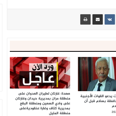
ينتيريست
مشاركة عبر البريد
طباعة
صعدة: غارتان لطيران العدوان على
يدعو القوات الأجنبية
منطقة مران بمديرية حيدان وغارتان
حافظة بسلام قبل أن
على وادي السعين ومنطقة البقع
دم
بمديرية كتاف وغارة عنقوديةعلى
منطقة المليل