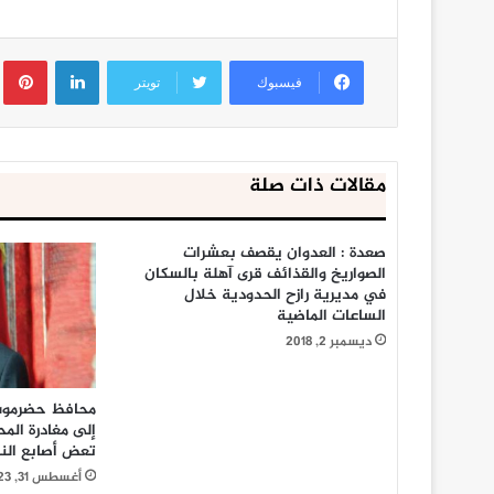
لينكدإن
ب
فيسبوك
تويتر
مقالات ذات صلة
صعدة : العدوان يقصف بعشرات
الصواريخ والقذائف قرى آهلة بالسكان
في مديرية رازح الحدودية خلال
الساعات الماضية
ديسمبر 2, 2018
محافظ حضرموت 
إلى مغادرة الم
تعض أصابع الن
أغسطس 31, 2023