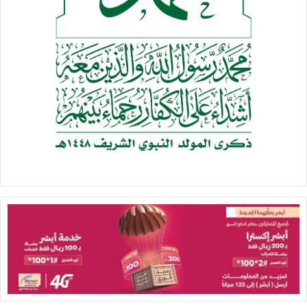
لهذه الجبهة، أُغلق ميناء إيلات جنوب إسرائيل.. وفي أواخر الشهر
الماضي، أسفر هجومٌ بطائرةٍ مُسيّرةٍ يمنيةٍ عن إصابة 20 إسرائيليًا
في إيلات.
وأكدت الصحيفة أن اليمن قد تعهد مراراً منذ بدء الحرب قبل
عامين بأن عملياته لن تتوقف حتى تنتهي الإبادة الجماعية في
قطاع غزة ويرفع الحصار عنها..لقد كانت الجبهة اليمنية آخر جبهات
دعم غزة التي فُتحت دعماً للمقاومة الفلسطينية.. وشملت هذه
الجبهات حزب الله اللبناني – وهي جماعة فتحت جبهة ضد
إسرائيل بعد 7 أكتوبر – بالإضافة إلى تحالف فصائل المقاومة
العراقية.
وعلى الرغم من الضربات الإسرائيلية والأمريكية القاتلة والمدمرة
على اليمن، فإن القدرات العسكرية للقوات المسلحة اليمنية ظلت
إلى حد كبير غير متأثرة.